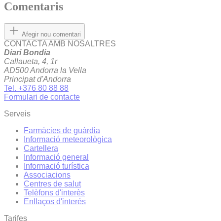
Comentaris
Afegir nou comentari
CONTACTA AMB NOSALTRES
Diari Bondia
Callaueta, 4, 1r
AD500 Andorra la Vella
Principat d'Andorra
Tel. +376 80 88 88
Formulari de contacte
Serveis
Farmàcies de guàrdia
Informació meteorològica
Cartellera
Informació general
Informació turística
Associacions
Centres de salut
Telèfons d'interès
Enllaços d'interés
Tarifes