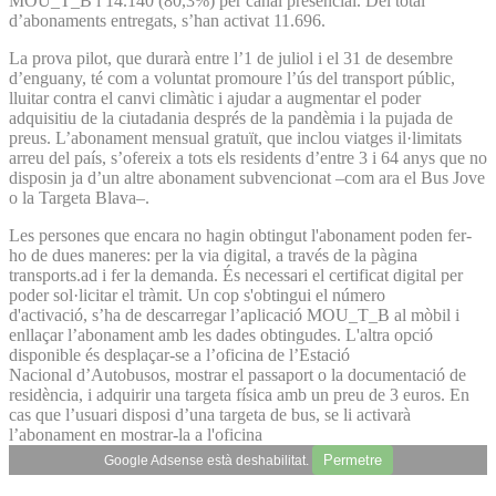
MOU_T_B i 14.140 (80,3%) per canal presencial. Del total
d’abonaments entregats, s’han activat 11.696.
La prova pilot, que durarà entre l’1 de juliol i el 31 de desembre
d’enguany, té com a voluntat promoure l’ús del transport públic,
lluitar contra el canvi climàtic i ajudar a augmentar el poder
adquisitiu de la ciutadania després de la pandèmia i la pujada de
preus. L’abonament mensual gratuït, que inclou viatges il·limitats
arreu del país, s’ofereix a tots els residents d’entre 3 i 64 anys que no
disposin ja d’un altre abonament subvencionat –com ara el Bus Jove
o la Targeta Blava–.
Les persones que encara no hagin obtingut l'abonament poden fer-
ho de dues maneres: per la via digital, a través de la pàgina
transports.ad i fer la demanda. És necessari el certificat digital per
poder sol·licitar el tràmit. Un cop s'obtingui el número
d'activació, s’ha de descarregar l’aplicació MOU_T_B al mòbil i
enllaçar l’abonament amb les dades obtingudes. L'altra opció
disponible és desplaçar-se a l’oficina de l’Estació
Nacional d’Autobusos, mostrar el passaport o la documentació de
residència, i adquirir una targeta física amb un preu de 3 euros. En
cas que l’usuari disposi d’una targeta de bus, se li activarà
l’abonament en mostrar-la a l'oficina
Permetre
Google Adsense està deshabilitat.