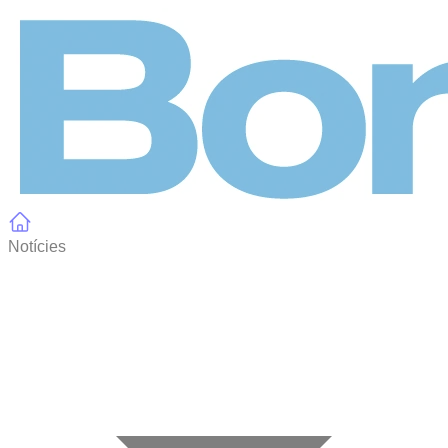
Panell de gestió de galetes
Notícies