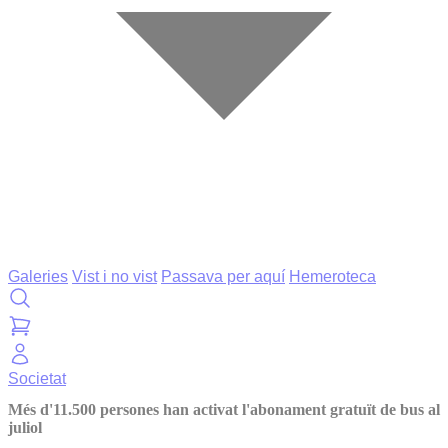
Galeries
Vist i no vist
Passava per aquí
Hemeroteca
Societat
Més d'11.500 persones han activat l'abonament gratuït de bus al
juliol