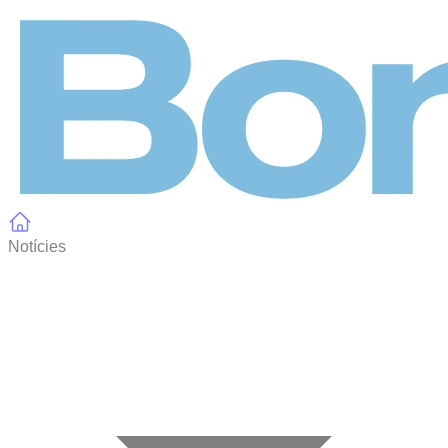
Panell de gestió de galetes
Notícies