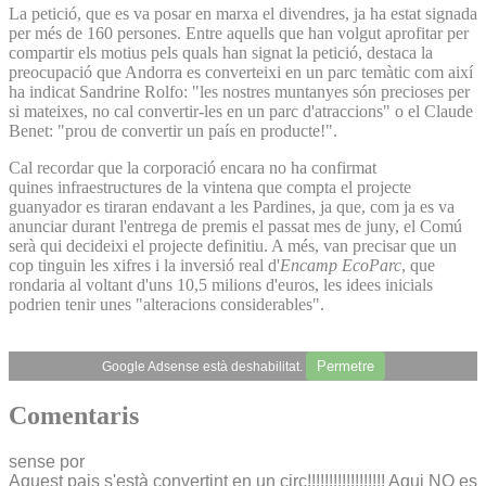
La petició, que es va posar en marxa el divendres, ja ha estat signada
per més de 160 persones. Entre aquells que han volgut aprofitar per
compartir els motius pels quals han signat la petició, destaca la
preocupació que Andorra es converteixi en un parc temàtic com així
ha indicat Sandrine Rolfo: "les nostres muntanyes són precioses per
si mateixes, no cal convertir-les en un parc d'atraccions" o el Claude
Benet: "prou de convertir un país en producte!".
Cal recordar que la corporació encara no ha confirmat
quines infraestructures de la vintena que compta el projecte
guanyador es tiraran endavant a les Pardines, ja que, com ja es va
anunciar durant l'entrega de premis el passat mes de juny, el Comú
serà qui decideixi el projecte definitiu. A més, van precisar que un
cop tinguin les xifres i la inversió real d'
Encamp EcoParc
, que
rondaria al voltant d'uns 10,5 milions d'euros, les idees inicials
podrien tenir unes "alteracions considerables".
Permetre
Google Adsense està deshabilitat.
Comentaris
sense por
Aquest pais s'està convertint en un circ!!!!!!!!!!!!!!!!!! Aqui NO es