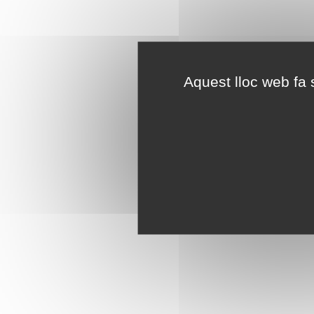
Aquest lloc web fa s