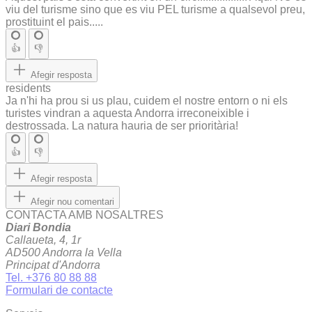
viu del turisme sino que es viu PEL turisme a qualsevol preu,
prostituint el pais.....
👍
👎
Afegir resposta
residents
Ja n'hi ha prou si us plau, cuidem el nostre entorn o ni els
turistes vindran a aquesta Andorra irreconeixible i
destrossada. La natura hauria de ser prioritària!
👍
👎
Afegir resposta
Afegir nou comentari
CONTACTA AMB NOSALTRES
Diari Bondia
Callaueta, 4, 1r
AD500 Andorra la Vella
Principat d'Andorra
Tel. +376 80 88 88
Formulari de contacte