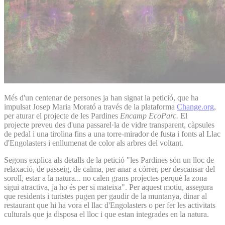
Més d'un centenar de persones ja han signat la petició, que ha
impulsat Josep Maria Morató a través de la plataforma
Change.org
,
per aturar el projecte de les Pardines
Encamp EcoParc.
El
projecte preveu des d'una passarel·la de vidre transparent, càpsules
de pedal i una tirolina fins a una torre-mirador de fusta i fonts al Llac
d'Engolasters i enllumenat de color als arbres del voltant.
Segons explica als detalls de la petició "les Pardines són un lloc de
relaxació, de passeig, de calma, per anar a córrer, per descansar del
soroll, estar a la natura... no calen grans projectes perquè la zona
sigui atractiva, ja ho és per si mateixa". Per aquest motiu, assegura
que residents i turistes pugen per gaudir de la muntanya, dinar al
restaurant que hi ha vora el llac d'Engolasters o per fer les activitats
culturals que ja disposa el lloc i que estan integrades en la natura.