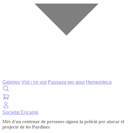
Galeries
Vist i no vist
Passava per aquí
Hemeroteca
Societat
Encamp
Més d'un centenar de persones signen la petició per aturar el
projecte de les Pardines