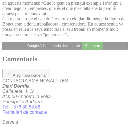
en aquests moments: “Que la gent en prengui exemple i s’animi a
crear negocis i empreses, que és el que més falta ens fa perquè
aquest país tiri endavant.”
Cal recordar que el cap de Govern va elogiar diumenge la figura de
Bonet com a dona treballadora i emprenedora. En aquest sentit, va
posar en relleu la seva tenacitat i el seu treball en moments molt
durs, així com la seva “generositat”.
Permetre
Google Adsense està deshabilitat.
Comentaris
Afegir nou comentari
CONTACTA AMB NOSALTRES
Diari Bondia
Callaueta, 4, 1r
AD500 Andorra la Vella
Principat d'Andorra
Tel. +376 80 88 88
Formulari de contacte
Serveis