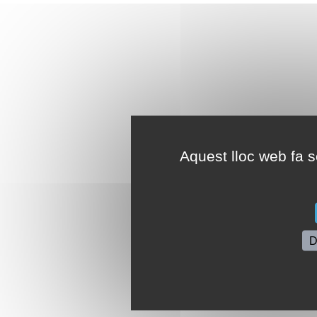
Aquest lloc web fa se
D