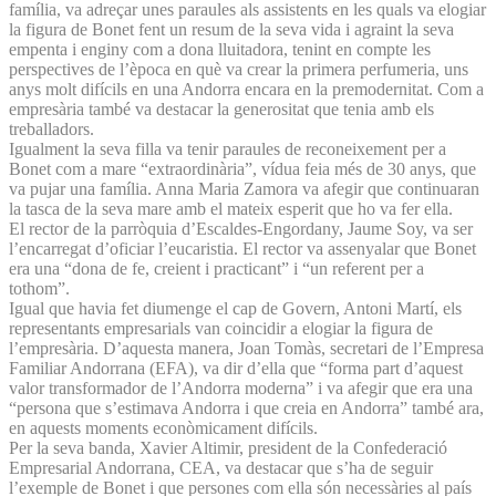
família, va adreçar unes paraules als assistents en les quals va elogiar
la figura de Bonet fent un resum de la seva vida i agraint la seva
empenta i enginy com a dona lluitadora, tenint en compte les
perspectives de l’època en què va crear la primera perfumeria, uns
anys molt difícils en una Andorra encara en la premodernitat. Com a
empresària també va destacar la generositat que tenia amb els
treballadors.
Igualment la seva filla va tenir paraules de reconeixement per a
Bonet com a mare “extraordinària”, vídua feia més de 30 anys, que
va pujar una família. Anna Maria Zamora va afegir que continuaran
la tasca de la seva mare amb el mateix esperit que ho va fer ella.
El rector de la parròquia d’Escaldes-Engordany, Jaume Soy, va ser
l’encarregat d’oficiar l’eucaristia. El rector va assenyalar que Bonet
era una “dona de fe, creient i practicant” i “un referent per a
tothom”.
Igual que havia fet diumenge el cap de Govern, Antoni Martí, els
representants empresarials van coincidir a elogiar la figura de
l’empresària. D’aquesta manera, Joan Tomàs, secretari de l’Empresa
Familiar Andorrana (EFA), va dir d’ella que “forma part d’aquest
valor transformador de l’Andorra moderna” i va afegir que era una
“persona que s’estimava Andorra i que creia en Andorra” també ara,
en aquests moments econòmicament difícils.
Per la seva banda, Xavier Altimir, president de la Confederació
Empresarial Andorrana, CEA, va destacar que s’ha de seguir
l’exemple de Bonet i que persones com ella són necessàries al país