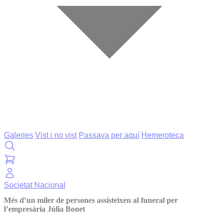
Galeries
Vist i no vist
Passava per aquí
Hemeroteca
Societat
Nacional
Més d’un miler de persones assisteixen al funeral per
l’empresària Júlia Bonet