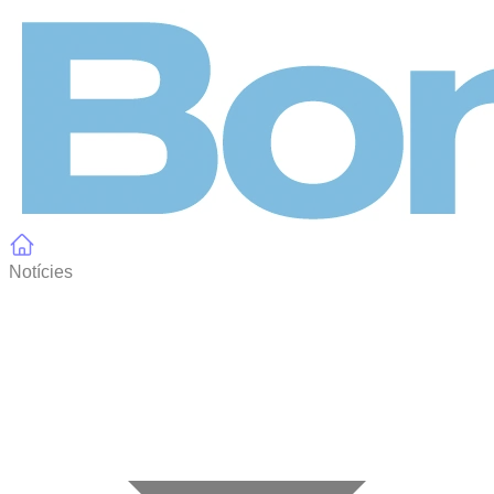
Panell de gestió de galetes
Notícies