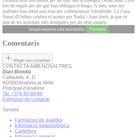
consistit amb tres llibres per als que han aconseguit cantar línia, i tres
lots de regals per als que han obtingut el bingo. A més, totes les
padrines han rebut una rosa per commemorar l'efemèride. La Casa
Pairal d'Ordino celebra el quinto per Nadal i Sant Jordi, ja que és
una de les activitats més desitjades per als seus usuaris.
Permetre
Google Adsense està deshabilitat.
Comentaris
Afegir nou comentari
CONTACTA AMB NOSALTRES
Diari Bondia
Callaueta, 4, 1r
AD500 Andorra la Vella
Principat d'Andorra
Tel. +376 80 88 88
Formulari de contacte
Serveis
Farmàcies de guàrdia
Informació meteorològica
Cartellera
Informació general