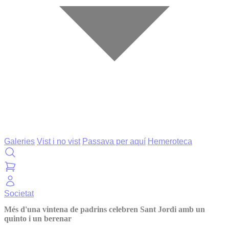
Galeries
Vist i no vist
Passava per aquí
Hemeroteca
Societat
Més d'una vintena de padrins celebren Sant Jordi amb un
quinto i un berenar