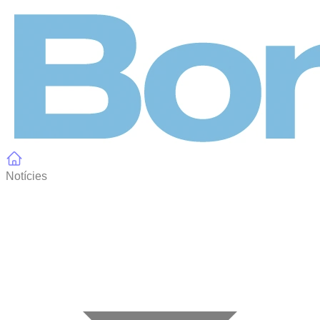
Panell de gestió de galetes
Notícies