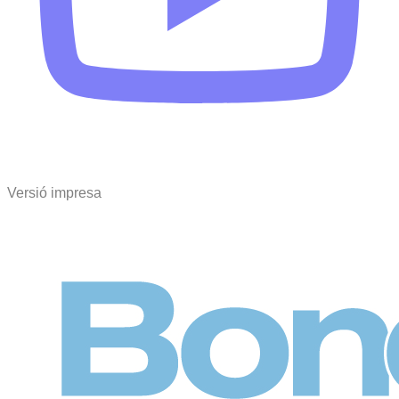
Versió impresa