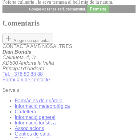
l’oferta culinària i la seva terrassa al bell mig de la natura.
Permetre
Google Adsense està deshabilitat.
Comentaris
Afegir nou comentari
CONTACTA AMB NOSALTRES
Diari Bondia
Callaueta, 4, 1r
AD500 Andorra la Vella
Principat d'Andorra
Tel. +376 80 88 88
Formulari de contacte
Serveis
Farmàcies de guàrdia
Informació meteorològica
Cartellera
Informació general
Informació turística
Associacions
Centres de salut