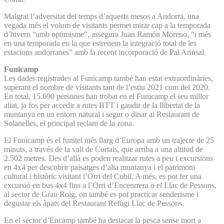
Malgrat l’adversitat del temps d’aquests mesos a Andorra, una
vegada més el volum de visitants permet mirar cap a la temporada
d’hivern “amb optimisme”, assegura Juan Ramón Moreno, “i més
en una temporada en la que estrenem la integració total de les
estacions andorranes” amb la recent incorporació de Pal Arinsal.
Funicamp
Les dades registrades al Funicamp també han estat extraordinàries,
superant el nombre de visitants tant de l’estiu 2021 com del 2020.
En total, 15.690 persones han trobat en el Funicamp el seu millor
aliat, ja fos per accedir a rutes BTT i gaudir de la llibertat de la
muntanya en un entorn natural i segur o dinar al Restaurant de
Solanelles, el principal reclam de la zona.
El Funicamp és el funitel més llarg d’Europa amb un trajecte de 25
minuts, a través de la vall de Cortals, que arriba a una altitud de
2.502 metres. Des d’allà es poden realitzar rutes a peu i excursions
en 4x4 per descobrir paisatges d’alta muntanya i el patrimoni
cultural i històric visitant l’Orri del Cubil. A més, es pot fer una
excursió en bus 4x4 fins a l’Orri d’Encenrrera o el Llac de Pessons,
al sector de Grau Roig, on també es pot practicar senderisme i
degustar els àpats del Restaurant Refugi Llac de Pessons.
En el sector d’Encamp també ha destacat la pesca sense mort a