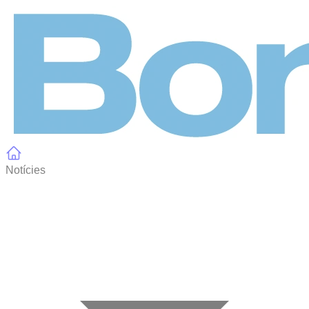
Panell de gestió de galetes
Notícies