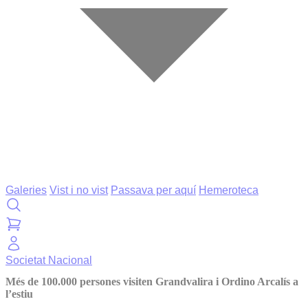
Galeries
Vist i no vist
Passava per aquí
Hemeroteca
Societat
Nacional
Més de 100.000 persones visiten Grandvalira i Ordino Arcalís a
l’estiu