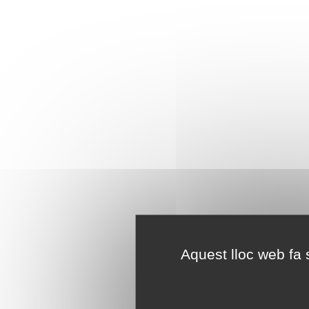
Aquest lloc web fa s