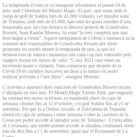
La temporada d’estiu es va inaugurar oficialment el passat 18 de
juny amb l’obertura del Mon(t) Magic. El parc, que suma amb el
camp de golf de Soldeu més de 41.000 visitants, i el mirador solar
de Tristaina, amb més de 63.000, han estat les grans estrelles d’una
temporada que, tal com destaca el director general de Grandvalira
Resorts, Juan Ramón Moreno, ha estat “la més completa que mai
hem tingut a l’estiu”. Aquest enriquiment de l’oferta s’emmarca en la
voluntat dels responsables de Grandvalira Resorts per oferir
propostes no només durant la temporada de neu, ja que les
destinacions de natura i muntanya són cada cop més valorades pels
viatgers durant els mesos de calor. “L’any 2021 vam notar un
increment quant a visitants. Vam comprovar que després de la
Covid-19 les famílies buscaven un destí a la natura on poder
realitzar activitats a l’aire lliure”, assegura Moreno.
L’activitat a aquestes dues estacions de Grandvalira Resorts encara
s’allargarà un mes més. El Mon(t) Magic Family Park, que enguany
ha estrenat tres noves activitats, es mantindrà obert els caps de
setmana i festius fins al 12 d’octubre, i el golf Soldeu fins al 25 de
setembre. Pel que fa a Ordino Arcalís, el Telecabina de Tristaina
obrirà els caps de setmana i entre setmana s’obre la carretera de la
Coma per poder accedir al mirador solar de Tristaina=. El telecadira
de Creussans, que també permet accedir al mirador, continuarà obert
tots els dies fins a l’1 de novembre, igual que el Restaurant de La
Coma.