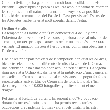
Cubil, activitat que ha gaudit d’una molt bona acollida entre els
visitants. Aquest tipus de pesca es realitza amb la finalitat de retornar
les captures al medi natural de la manera menys lesiva possible.
L’opció dels remuntadors del Pas de la Casa per visitar l’Estany de
les Abelletes també ha estat molt popular durant l’estiu.
Ordino Arcalís
La temporada a Ordino Arcalís va començar el 4 de juny amb
l’obertura del telecadira de Creussans, que dona accés al mirador de
Tristaina, un dels principals atractius de l’estiu amb més de 63.000
visitants. El mirador, inaugurat l’estiu passat, continuarà obert fins a
l’1 de novembre.
Una de les principals novetats de la temporada han estat les e-Bikes,
bicicletes elèctriques amb diferents circuits a la zona de la Coma,
una activitat que ha estat molt ben acollida pels visitants. La segona
gran novetat a Ordino Arcalís ha estat la instal•lació d’una càmera al
telecadira de Creussans amb la qual els visitants han pogut fer fotos
espectaculars amb el Llac de Creussans de fons. En total, s’han
descarregat més de 10.000 fotografies gratuïtes durant el mes
d’agost.
Pel que fa al Refugi de Sorteny, ha superat el 60% d’ocupació
durant els mesos d’estiu, cosa que ha permès recuperar les
ocupacions prepandèmia. El més valorat pels visitants ha estat