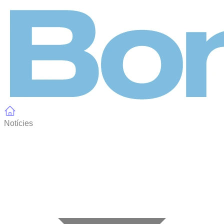
Panell de gestió de galetes
Notícies