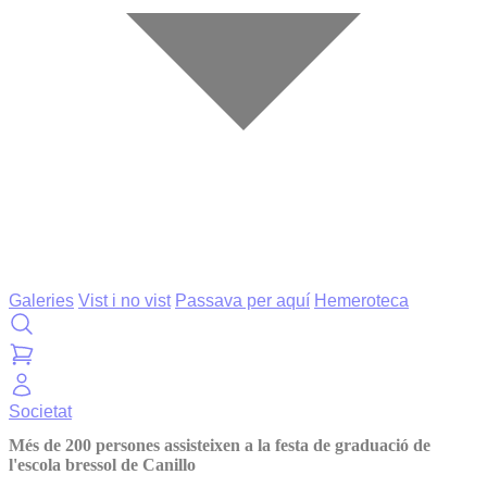
Galeries
Vist i no vist
Passava per aquí
Hemeroteca
Societat
Més de 200 persones assisteixen a la festa de graduació de
l'escola bressol de Canillo