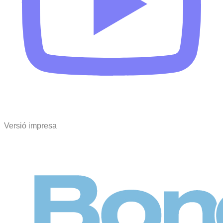
Versió impresa