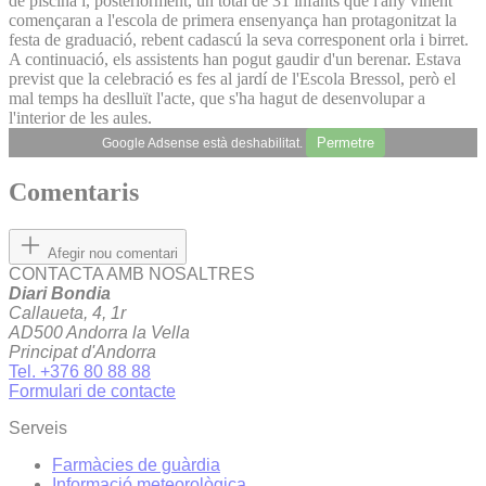
de piscina i, posteriorment, un total de 31 infants que l'any vinent
començaran a l'escola de primera ensenyança han protagonitzat la
festa de graduació, rebent cadascú la seva corresponent orla i birret.
A continuació, els assistents han pogut gaudir d'un berenar. Estava
previst que la celebració es fes al jardí de l'Escola Bressol, però el
mal temps ha deslluït l'acte, que s'ha hagut de desenvolupar a
l'interior de les aules.
Permetre
Google Adsense està deshabilitat.
Comentaris
Afegir nou comentari
CONTACTA AMB NOSALTRES
Diari Bondia
Callaueta, 4, 1r
AD500 Andorra la Vella
Principat d'Andorra
Tel. +376 80 88 88
Formulari de contacte
Serveis
Farmàcies de guàrdia
Informació meteorològica