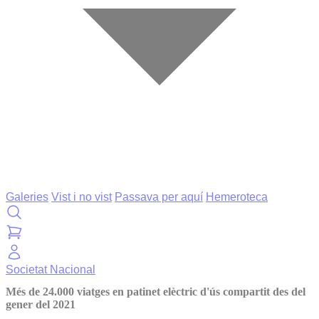
Galeries
Vist i no vist
Passava per aquí
Hemeroteca
Societat
Nacional
Més de 24.000 viatges en patinet elèctric d'ús compartit des del
gener del 2021