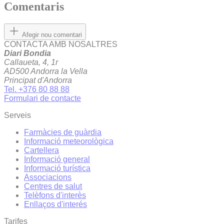
Comentaris
Afegir nou comentari
CONTACTA AMB NOSALTRES
Diari Bondia
Callaueta, 4, 1r
AD500 Andorra la Vella
Principat d'Andorra
Tel. +376 80 88 88
Formulari de contacte
Serveis
Farmàcies de guàrdia
Informació meteorològica
Cartellera
Informació general
Informació turística
Associacions
Centres de salut
Telèfons d'interès
Enllaços d'interés
Tarifes