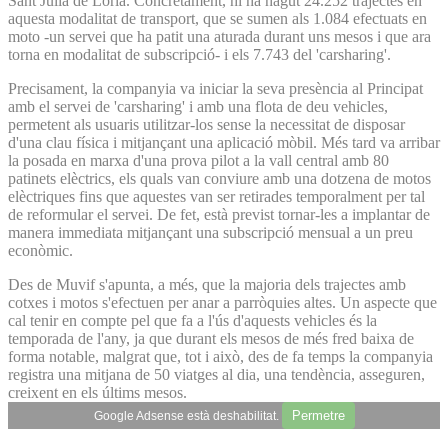
Sant Julià de Lòria. Concretament, hi ha hagut 24.252 trajectes en
aquesta modalitat de transport, que se sumen als 1.084 efectuats en
moto -un servei que ha patit una aturada durant uns mesos i que ara
torna en modalitat de subscripció- i els 7.743 del 'carsharing'.
Precisament, la companyia va iniciar la seva presència al Principat
amb el servei de 'carsharing' i amb una flota de deu vehicles,
permetent als usuaris utilitzar-los sense la necessitat de disposar
d'una clau física i mitjançant una aplicació mòbil. Més tard va arribar
la posada en marxa d'una prova pilot a la vall central amb 80
patinets elèctrics, els quals van conviure amb una dotzena de motos
elèctriques fins que aquestes van ser retirades temporalment per tal
de reformular el servei. De fet, està previst tornar-les a implantar de
manera immediata mitjançant una subscripció mensual a un preu
econòmic.
Des de Muvif s'apunta, a més, que la majoria dels trajectes amb
cotxes i motos s'efectuen per anar a parròquies altes. Un aspecte que
cal tenir en compte pel que fa a l'ús d'aquests vehicles és la
temporada de l'any, ja que durant els mesos de més fred baixa de
forma notable, malgrat que, tot i això, des de fa temps la companyia
registra una mitjana de 50 viatges al dia, una tendència, asseguren,
creixent en els últims mesos.
Permetre
Google Adsense està deshabilitat.