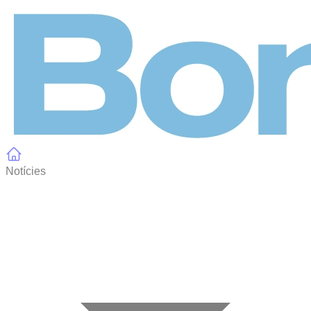
Panell de gestió de galetes
Notícies