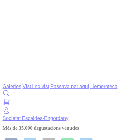
Galeries
Vist i no vist
Passava per aquí
Hemeroteca
Societat
Escaldes-Engordany
Més de 35.000 degustacions venudes