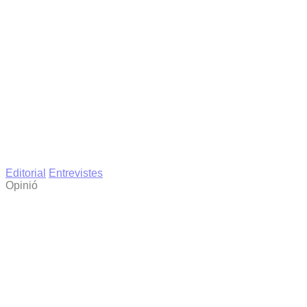
Editorial
Entrevistes
Opinió