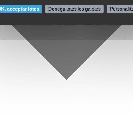
K, acceptar totes
Denega totes les galetes
Personalit