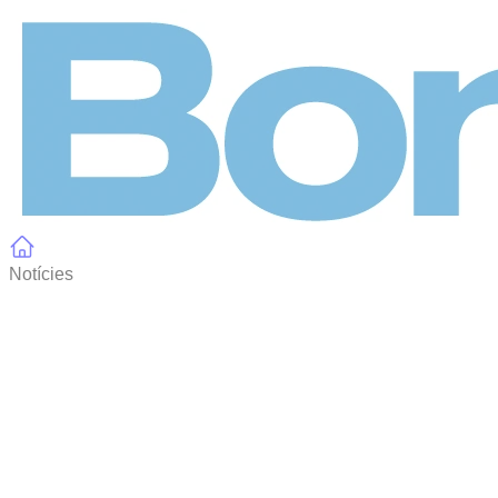
Panell de gestió de galetes
Notícies