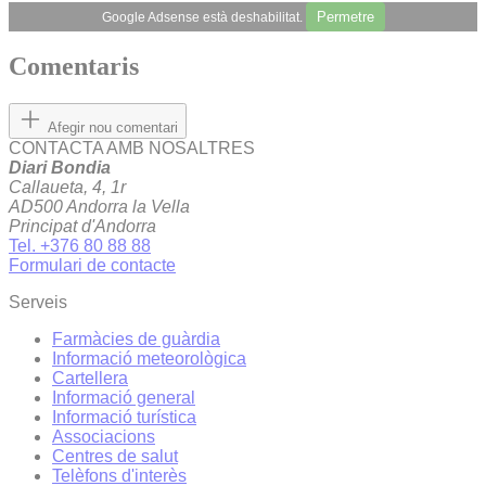
Permetre
Google Adsense està deshabilitat.
Comentaris
Afegir nou comentari
CONTACTA AMB NOSALTRES
Diari Bondia
Callaueta, 4, 1r
AD500 Andorra la Vella
Principat d'Andorra
Tel. +376 80 88 88
Formulari de contacte
Serveis
Farmàcies de guàrdia
Informació meteorològica
Cartellera
Informació general
Informació turística
Associacions
Centres de salut
Telèfons d'interès