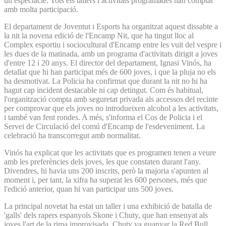
un espectacle. Tots els tallers i activitats programades han comptat
amb molta participació.
El departament de Joventut i Esports ha organitzat aquest dissabte a
la nit la novena edició de l'Encamp Nit, que ha tingut lloc al
Complex esportiu i sociocultural d'Encamp entre les vuit del vespre i
les dues de la matinada, amb un programa d'activitats dirigit a joves
d'entre 12 i 20 anys. El director del departament, Ignasi Vinós, ha
detallat que hi han participat més de 600 joves, i que la pluja no els
ha desmotivat. La Policia ha confirmat que durant la nit no hi ha
hagut cap incident destacable ni cap detingut. Com és habitual,
l'organització compta amb seguretat privada als accessos del recinte
per comprovar que els joves no introdueixen alcohol a les activitats,
i també van fent rondes. A més, s'informa el Cos de Policia i el
Servei de Circulació del comú d'Encamp de l'esdeveniment. La
celebració ha transcorregut amb normalitat.
Vinós ha explicat que les activitats que es programen tenen a veure
amb les preferències dels joves, les que constaten durant l'any.
Divendres, hi havia uns 200 inscrits, però la majoria s'apunten al
moment i, per tant, la xifra ha superat les 600 persones, més que
l'edició anterior, quan hi van participar uns 500 joves.
La principal novetat ha estat un taller i una exhibició de batalla de
'galls' dels rapers espanyols Skone i Chuty, que han ensenyat als
joves l'art de la rima improvisada. Chuty va guanyar la Red Bull