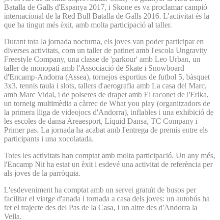
Batalla de Galls d'Espanya 2017, i Skone es va proclamar campió
internacional de la Red Bull Batalla de Galls 2016. L'activitat és la
que ha tingut més èxit, amb molta participació al taller.
Durant tota la jornada nocturna, els joves van poder participar en
diverses activitats, com un taller de patinet amb l'escola Ungravity
Freestyle Company, una classe de 'parkour' amb Leo Urban, un
taller de monopatí amb l'Associació de Skate i Snowboard
d'Encamp-Andorra (Assea), tornejos esportius de futbol 5, bàsquet
3x3, tennis taula i slots, tallers d'aerografia amb La casa del Marc,
amb Marc Vidal, i de polseres de drapet amb El raconet de l'Erika,
un torneig multimèdia a càrrec de What you play (organitzadors de
la primera lliga de videojocs d'Andorra), inflables i una exhibició de
les escoles de dansa Areaesport, Líquid Dansa, TC Company i
Primer pas. La jornada ha acabat amb l'entrega de premis entre els
participants i una xocolatada.
Totes les activitats han comptat amb molta participació. Un any més,
l'Encamp Nit ha estat un èxit i esdevé una activitat de referència per
als joves de la parròquia.
L'esdeveniment ha comptat amb un servei gratuït de busos per
facilitar el viatge d'anada i tornada a casa dels joves: un autobús ha
fet el trajecte des del Pas de la Casa, i un altre des d'Andorra la
Vella.