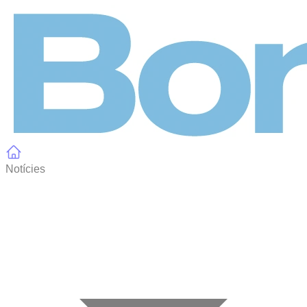
Panell de gestió de galetes
Notícies