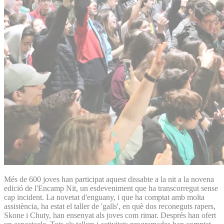
Més de 600 joves han participat aquest dissabte a la nit a la novena
edició de l'Encamp Nit, un esdeveniment que ha transcorregut sense
cap incident. La novetat d'enguany, i que ha comptat amb molta
assistència, ha estat el taller de 'galls', en què dos reconeguts rapers,
Skone i Chuty, han ensenyat als joves com rimar. Després han ofert