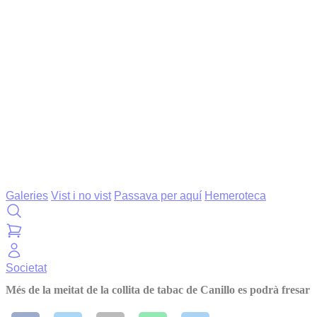
Galeries
Vist i no vist
Passava per aquí
Hemeroteca
Societat
Més de la meitat de la collita de tabac de Canillo es podrà fresar