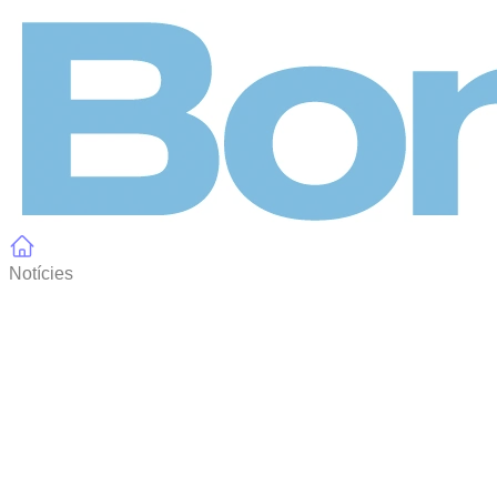
Panell de gestió de galetes
Notícies