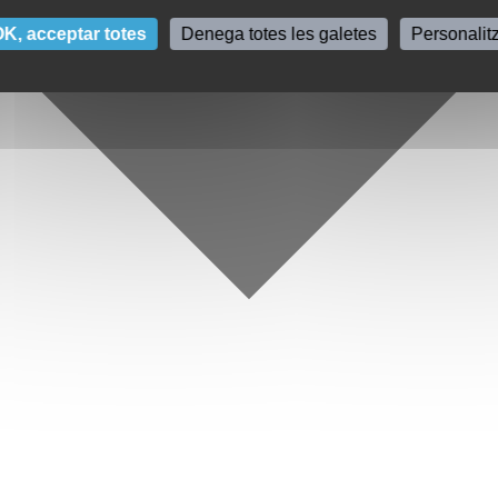
K, acceptar totes
Denega totes les galetes
Personalit