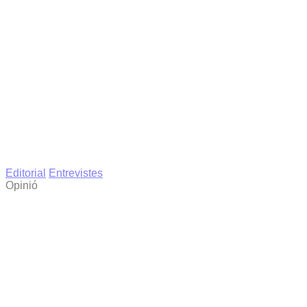
Editorial
Entrevistes
Opinió