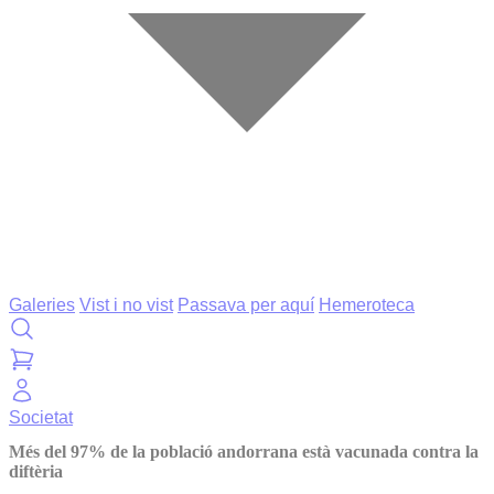
Galeries
Vist i no vist
Passava per aquí
Hemeroteca
Societat
Més del 97% de la població andorrana està vacunada contra la
diftèria