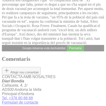
Andorra són obligatòries i que "es compleixen molt bé". El
percentatge que falta, potser es degut a que no s'ha seguit tot el pla
de dosis vacunal per aconseguir la total immunitat. Per aquest motiu,
es realitzen campanyes de seguiment, principalment a les escoles.
Pel que fa a la resta de vacunes, "un 95% de la població del país està
vacunada en tot", segons ha confirmat la ministra de Salut, Afers
Socials i Ocupació, Rosa Ferrer. Finalment, Casals ha qualificat el
programa de vacunació andorrà com "excel·lent, un dels millors
d'Europa". Així doncs, des del ministeri han mostrat la seva
tranquil·litat i l'han volgut transmetre a la població. Tot i això, han
seguit insistint en la importància del procés de vacunació.
Permetre
Google Adsense està deshabilitat.
Comentaris
Afegir nou comentari
CONTACTA AMB NOSALTRES
Diari Bondia
Callaueta, 4, 1r
AD500 Andorra la Vella
Principat d'Andorra
Tel. +376 80 88 88
Formulari de contacte