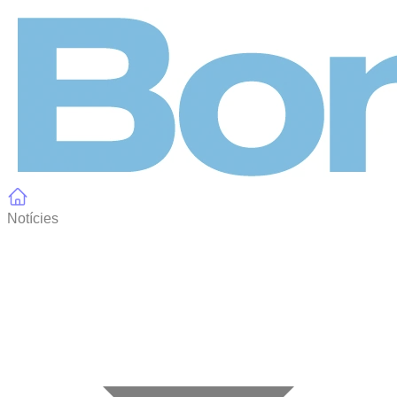
Panell de gestió de galetes
Notícies