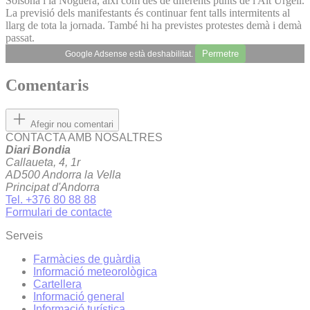
Solsona i la Noguera, així com des de diferents punts de l'Alt Urgell.
La previsió dels manifestants és continuar fent talls intermitents al
llarg de tota la jornada. També hi ha previstes protestes demà i demà
passat.
Permetre
Google Adsense està deshabilitat.
Comentaris
Afegir nou comentari
CONTACTA AMB NOSALTRES
Diari Bondia
Callaueta, 4, 1r
AD500 Andorra la Vella
Principat d'Andorra
Tel. +376 80 88 88
Formulari de contacte
Serveis
Farmàcies de guàrdia
Informació meteorològica
Cartellera
Informació general
Informació turística