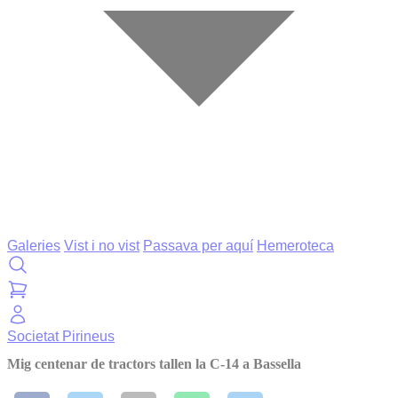
Galeries
Vist i no vist
Passava per aquí
Hemeroteca
Societat
Pirineus
Mig centenar de tractors tallen la C-14 a Bassella