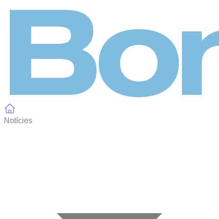
Panell de gestió de galetes
Notícies