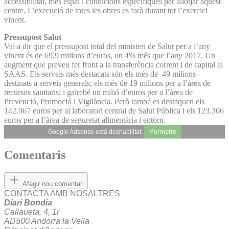
accessibilitat, més espai i condicions específiques per allotjar aquest
centre. L’execució de totes les obres es farà durant tot l’exercici
vinent.
Pressupost Salut
Val a dir que el pressupost total del ministeri de Salut per a l’any
vinent és de 69,9 milions d’euros, un 4% més que l’any 2017. Un
augment que preveu fer front a la transferència corrent i de capital al
SAAS. Els serveis més destacats són els més de 49 milions
destinats a serveis generals; els més de 19 milions per a l’àrea de
recursos sanitaris; i gairebé un milió d’euros per a l’àrea de
Prevenció, Promoció i Vigilància. Però també es destaquen els
142.967 euros per al laboratori central de Salut Pública i els 123.306
euros per a l’àrea de seguretat alimentària i entorn.
Permetre
Google Adsense està deshabilitat.
Comentaris
Afegir nou comentari
CONTACTA AMB NOSALTRES
Diari Bondia
Callaueta, 4, 1r
AD500 Andorra la Vella