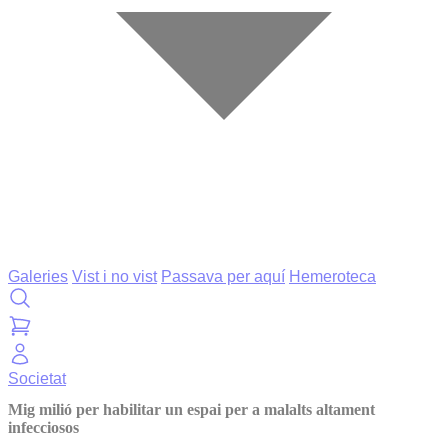
Galeries
Vist i no vist
Passava per aquí
Hemeroteca
Societat
Mig milió per habilitar un espai per a malalts altament
infecciosos