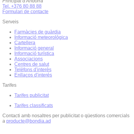
Principat d'Andorra
Tel. +376 80 88 88
Formulari de contacte
Serveis
Farmàcies de guàrdia
Informació meteorològica
Cartellera
Informació general
Informació turística
Associacions
Centres de salut
Telèfons d'interès
Enllaços d'interés
Tarifes
Tarifes publicitat
Tarifes classificats
Contacti amb nosaltres per publicitat o qüestions comercials
a
producte@bondia.ad