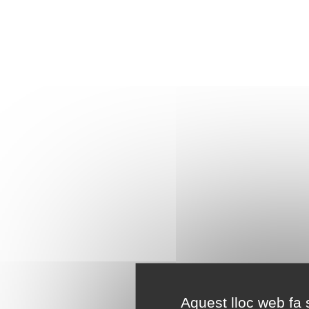
Aquest lloc web fa s