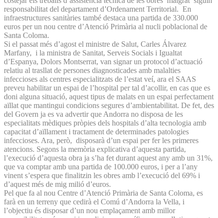
costejar els treballs d’assistència tècnica de les obres malgrat siguin
responsabilitat del departament d’Ordenament Territorial. En
infraestructures sanitàries també destaca una partida de 330.000
euros per un nou centre d’Atenció Primària al nucli poblacional de
Santa Coloma.
Si el passat més d’agost el ministre de Salut, Carles Álvarez
Marfany, i la ministra de Sanitat, Serveis Socials i Igualtat
d’Espanya, Dolors Montserrat, van signar un protocol d’actuació
relatiu al trasllat de persones diagnosticades amb malalties
infeccioses als centres especialitzats de l’estat veí, ara el SAAS
preveu habilitar un espai de l’hospital per tal d’acollir, en cas que es
doni alguna situació, aquest tipus de malats en un espai perfectament
aïllat que mantingui condicions segures d’ambientabilitat. De fet, des
del Govern ja es va advertir que Andorra no disposa de les
especialitats mèdiques pròpies dels hospitals d’alta tecnologia amb
capacitat d’aïllament i tractament de determinades patologies
infeccioses. Ara, però, disposarà d’un espai per fer les primeres
atencions. Segons la memòria explicativa d’aquesta partida,
l’execució d’aquesta obra ja s’ha fet durant aquest any amb un 31%,
que va comptar amb una partida de 100.000 euros, i per a l’any
vinent s’espera que finalitzin les obres amb l’execució del 69% i
d’aquest més de mig milió d’euros.
Pel que fa al nou Centre d’Atenció Primària de Santa Coloma, es
farà en un terreny que cedirà el Comú d’Andorra la Vella, i
l’objectiu és disposar d’un nou emplaçament amb millor