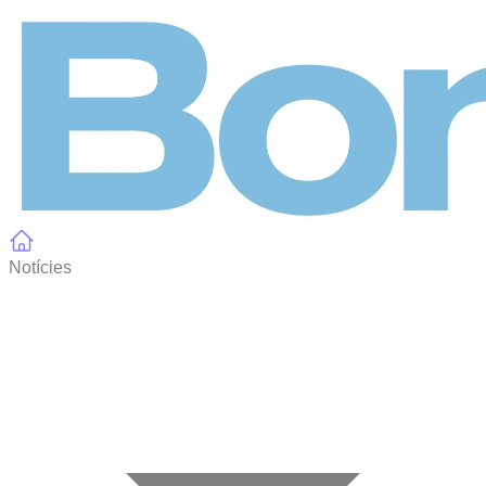
Panell de gestió de galetes
Notícies