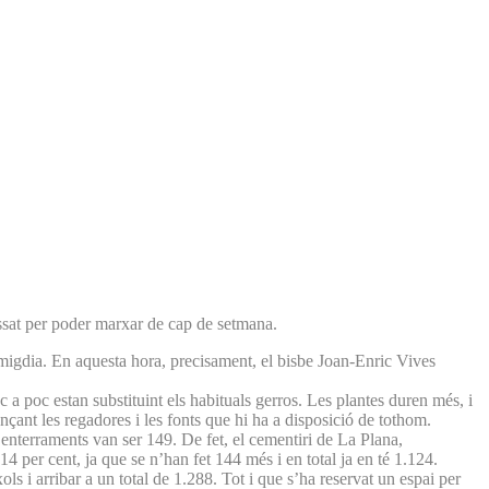
passat per poder marxar de cap de setmana.
migdia. En aquesta hora, precisament, el bisbe Joan-Enric Vives
 a poc estan substituint els habituals gerros. Les plantes duren més, i
jançant les regadores i les fonts que hi ha a disposició de tothom.
 enterraments van ser 149. De fet, el cementiri de La Plana,
er cent, ja que se n’han fet 144 més i en total ja en té 1.124.
s i arribar a un total de 1.288. Tot i que s’ha reservat un espai per