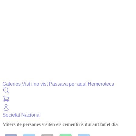
Galeries
Vist i no vist
Passava per aquí
Hemeroteca
Societat
Nacional
Milers de persones visiten els cementiris durant tot el dia