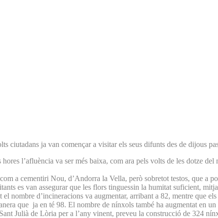
molts ciutadans ja van començar a visitar els seus difunts des de dijous 
ores l’afluència va ser més baixa, com ara pels volts de les dotze del 
 com a cementiri Nou, d’Andorra la Vella, però sobretot testos, que a poc
sitants es van assegurar que les flors tinguessin la humitat suficient, mit
t el nombre d’incineracions va augmentar, arribant a 82, mentre que els
era que ja en té 98. El nombre de nínxols també ha augmentat en un 14 p
t Julià de Lòria per a l’any vinent, preveu la construcció de 324 nínxol