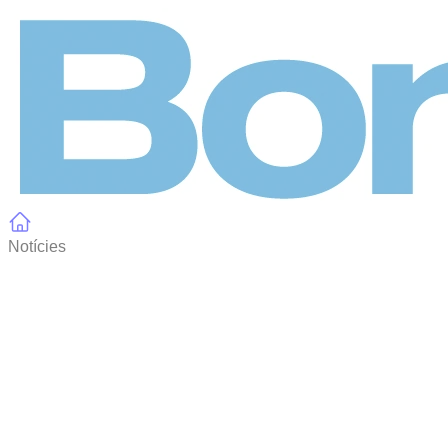
Panell de gestió de galetes
Notícies