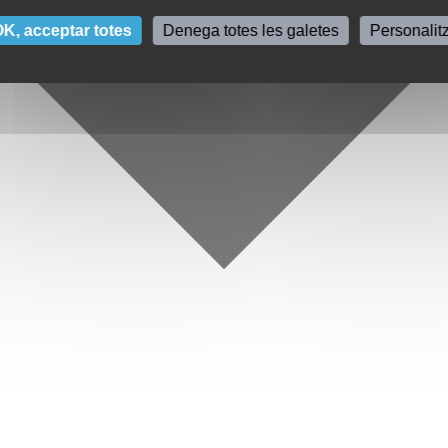
K, acceptar totes
Denega totes les galetes
Personalit