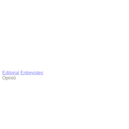
Editorial
Entrevistes
Opinió