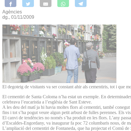
Agències
dg., 01/11/2009
El degoteig de visitants va ser constant ahir als cementiris, tot i que 
El cementiri de Santa Coloma n’ha estat un exemple. En determinades h
celebrava l’eucaristia a l’església de Sant Esteve.
A les deu del matí ja hi havia moltes flors al cementiri, també conegut
fins i tot s’ha pogut veure algun petit arbust de fulles perennes. Els vi
El canvi de tendències no només s’ha produït en les flors. L’any passa
d’Escaldes-Engordany, va inaugurar fa poc 72 columbaris nous, de man
L’ampliació del cementiri de Fontaneda, que ha projectat el Comú de San