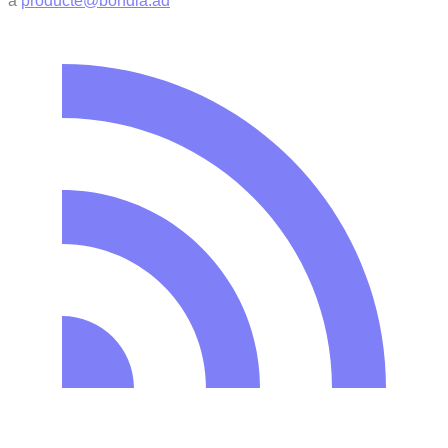
a
producte@bondia.ad