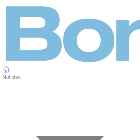
Panell de gestió de galetes
Notícies