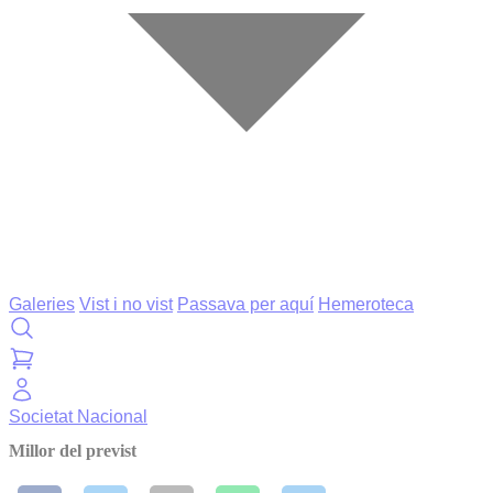
Galeries
Vist i no vist
Passava per aquí
Hemeroteca
Societat
Nacional
Millor del previst