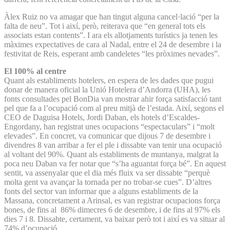
Àlex Ruiz no va amagar que han tingut alguna cancel·lació “per la
falta de neu”. Tot i així, però, reiterava que “en general tots els
associats estan contents”. I ara els allotjaments turístics ja tenen les
màximes expectatives de cara al Nadal, entre el 24 de desembre i la
festivitat de Reis, esperant amb candeletes “les pròximes nevades”.
El 100% al centre
Quant als establiments hotelers, en espera de les dades que pugui
donar de manera oficial la Unió Hotelera d’Andorra (UHA), les
fonts consultades pel BonDia van mostrar ahir força satisfacció tant
pel que fa a l’ocupació com al preu mitjà de l’estada. Així, segons el
CEO de Daguisa Hotels, Jordi Daban, els hotels d’Escaldes-
Engordany, han registrat unes ocupacions “espectaculars” i “molt
elevades”. En concret, va comunicar que dijous 7 de desembre i
divendres 8 van arribar a fer el ple i dissabte van tenir una ocupació
al voltant del 90%. Quant als establiments de muntanya, malgrat la
poca neu Daban va fer notar que “s’ha aguantat força bé”. En aquest
sentit, va assenyalar que el dia més fluix va ser dissabte “perquè
molta gent va avançar la tornada per no trobar-se cues”. D’altres
fonts del sector van informar que a alguns establiments de la
Massana, concretament a Arinsal, es van registrar ocupacions força
bones, de fins al 86% dimecres 6 de desembre, i de fins al 97% els
dies 7 i 8. Dissabte, certament, va baixar però tot i així es va situar al
74% d’ocupació.