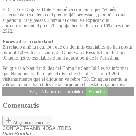
El CEO de Daguisa Hotels també va compartir que “el més
espectacular és el tema del preu mitjà” per estada, perquè ha estat
superior a l’any passat. Entrant al detall, va explicar que
aproximadament el preu s’ha apujat ben bé fins a un 10% més que el
2022.
Bones xifres a naturland
En relació amb la neu, tot i que els dominis esquiables no han pogut
obrir al 100%, les estacions de Grandvalira Resorts han ofert fins a
91 quilòmetres esquiables durant aquest pont de la Puríssima.
Pel que fa a Naturland, des del Comú de Sant Julià es va informar
que Naturland va fer el ple el divendres i el dijous amb 1.200
visitants mentre que el dijous en va rebre 750. En aquest sentit, la
valoració que s’ha fet des de la corporació ha estat força positiva.
Permetre
Google Adsense està deshabilitat.
Comentaris
Afegir nou comentari
CONTACTA AMB NOSALTRES
Diari Bondia