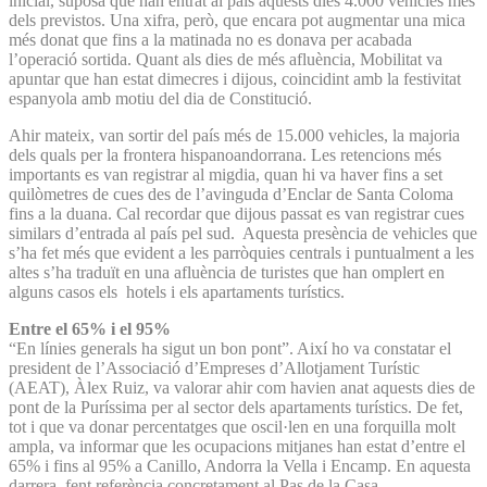
inicial, suposa que han entrat al país aquests dies 4.000 vehicles més
dels previstos. Una xifra, però, que encara pot augmentar una mica
més donat que fins a la matinada no es donava per acabada
l’operació sortida. Quant als dies de més afluència, Mobilitat va
apuntar que han estat dimecres i dijous, coincidint amb la festivitat
espanyola amb motiu del dia de Constitució.
Ahir mateix, van sortir del país més de 15.000 vehicles, la majoria
dels quals per la frontera hispanoandorrana. Les retencions més
importants es van registrar al migdia, quan hi va haver fins a set
quilòmetres de cues des de l’avinguda d’Enclar de Santa Coloma
fins a la duana. Cal recordar que dijous passat es van registrar cues
similars d’entrada al país pel sud. Aquesta presència de vehicles que
s’ha fet més que evident a les parròquies centrals i puntualment a les
altes s’ha traduït en una afluència de turistes que han omplert en
alguns casos els hotels i els apartaments turístics.
Entre el 65% i el 95%
“En línies generals ha sigut un bon pont”. Així ho va constatar el
president de l’Associació d’Empreses d’Allotjament Turístic
(AEAT), Àlex Ruiz, va valorar ahir com havien anat aquests dies de
pont de la Puríssima per al sector dels apartaments turístics. De fet,
tot i que va donar percentatges que oscil·len en una forquilla molt
ampla, va informar que les ocupacions mitjanes han estat d’entre el
65% i fins al 95% a Canillo, Andorra la Vella i Encamp. En aquesta
darrera, fent referència concretament al Pas de la Casa.