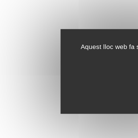
Aquest lloc web fa s