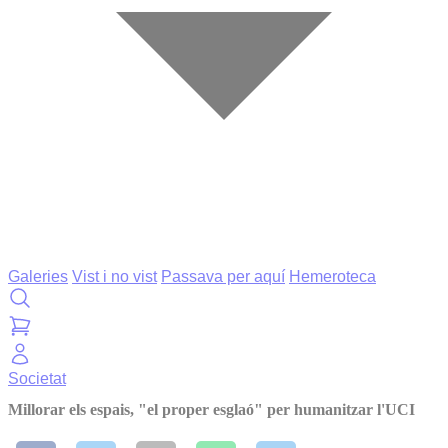
Galeries
Vist i no vist
Passava per aquí
Hemeroteca
Societat
Millorar els espais, "el proper esglaó" per humanitzar l'UCI