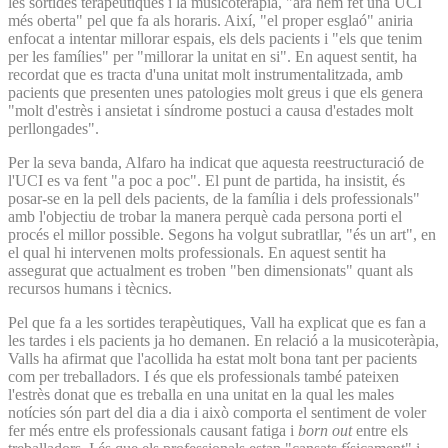
les sortides terapèutiques i la musicoteràpia, "ara hem fet una UCI
més oberta" pel que fa als horaris. Així, "el proper esglaó" aniria
enfocat a intentar millorar espais, els dels pacients i "els que tenim
per les famílies" per "millorar la unitat en si". En aquest sentit, ha
recordat que es tracta d'una unitat molt instrumentalitzada, amb
pacients que presenten unes patologies molt greus i que els genera
"molt d'estrès i ansietat i síndrome postuci a causa d'estades molt
perllongades".
Per la seva banda, Alfaro ha indicat que aquesta reestructuració de
l'UCI es va fent "a poc a poc". El punt de partida, ha insistit, és
posar-se en la pell dels pacients, de la família i dels professionals"
amb l'objectiu de trobar la manera perquè cada persona porti el
procés el millor possible. Segons ha volgut subratllar, "és un art", en
el qual hi intervenen molts professionals. En aquest sentit ha
assegurat que actualment es troben "ben dimensionats" quant als
recursos humans i tècnics.
Pel que fa a les sortides terapèutiques, Vall ha explicat que es fan a
les tardes i els pacients ja ho demanen. En relació a la musicoteràpia,
Valls ha afirmat que l'acollida ha estat molt bona tant per pacients
com per treballadors. I és que els professionals també pateixen
l'estrès donat que es treballa en una unitat en la qual les males
notícies són part del dia a dia i això comporta el sentiment de voler
fer més entre els professionals causant fatiga i
born out
entre els