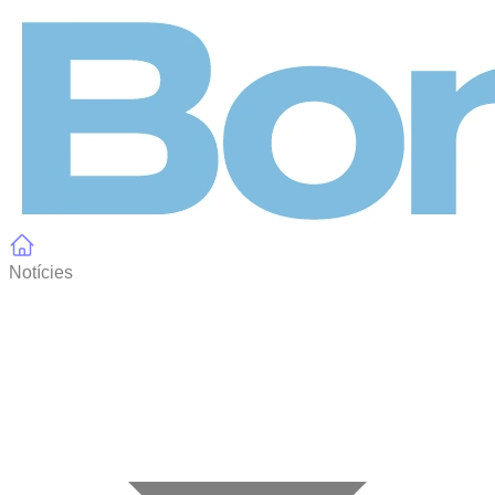
Panell de gestió de galetes
Notícies