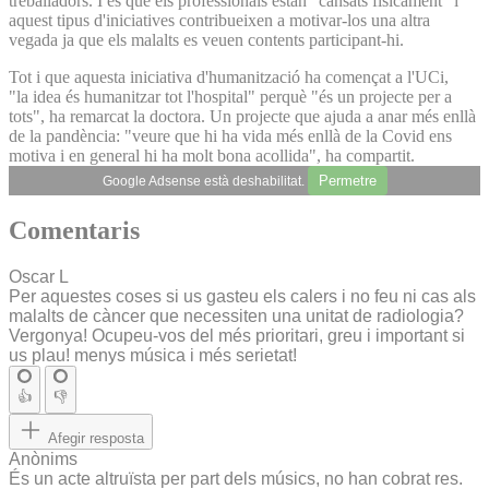
treballadors. I és que els professionals estan "cansats físicament" i
aquest tipus d'iniciatives contribueixen a motivar-los una altra
vegada ja que els malalts es veuen contents participant-hi.
Tot i que aquesta iniciativa d'humanització ha començat a l'UCi,
"la idea és humanitzar tot l'hospital" perquè "és un projecte per a
tots", ha remarcat la doctora. Un projecte que ajuda a anar més enllà
de la pandència: "veure que hi ha vida més enllà de la Covid ens
motiva i en general hi ha molt bona acollida", ha compartit.
Permetre
Google Adsense està deshabilitat.
Comentaris
Oscar L
Per aquestes coses si us gasteu els calers i no feu ni cas als
malalts de càncer que necessiten una unitat de radiologia?
Vergonya! Ocupeu-vos del més prioritari, greu i important si
us plau! menys música i més serietat!
👍
👎
Afegir resposta
Anònims
És un acte altruïsta per part dels músics, no han cobrat res.