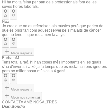
Hi ha molta feina per part dels professionals fora de les
seves hores laborals.
👍
👎
Noa
Jo crec que no es refereixen als músics però que parlen del
que és prioritari com aquest servei pels malalts de càncer
que no tenen i que reclamen fa anys
👍
👎
Afegir resposta
BarbaraM
Tens tota la raó, hi han coses més importants en les quals
s'ha d'invertir, i aixó ja fa temps que es reclama i ens ignoren,
pero no millor posar música a 4 gats!
👍
👎
Afegir resposta
Afegir nou comentari
CONTACTA AMB NOSALTRES
Diari Bondia