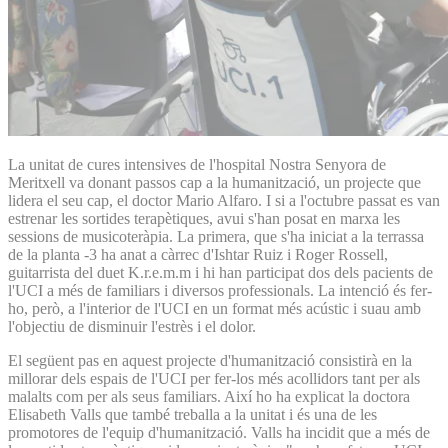
La unitat de cures intensives de l'hospital Nostra Senyora de
Meritxell va donant passos cap a la humanització, un projecte que
lidera el seu cap, el doctor Mario Alfaro. I si a l'octubre passat es van
estrenar les sortides terapètiques, avui s'han posat en marxa les
sessions de musicoteràpia. La primera, que s'ha iniciat a la terrassa
de la planta -3 ha anat a càrrec d'Ishtar Ruiz i Roger Rossell,
guitarrista del duet K.r.e.m.m i hi han participat dos dels pacients de
l'UCI a més de familiars i diversos professionals. La intenció és fer-
ho, però, a l'interior de l'UCI en un format més acústic i suau amb
l'objectiu de disminuir l'estrès i el dolor.
El següent pas en aquest projecte d'humanització consistirà en la
millorar dels espais de l'UCI per fer-los més acollidors tant per als
malalts com per als seus familiars. Així ho ha explicat la doctora
Elisabeth Valls que també treballa a la unitat i és una de les
promotores de l'equip d'humanització. Valls ha incidit que a més de