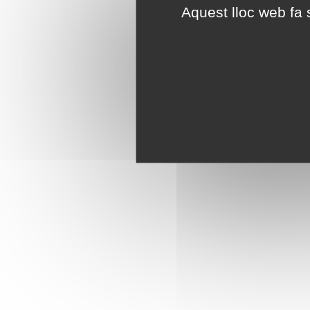
Aquest lloc web fa s