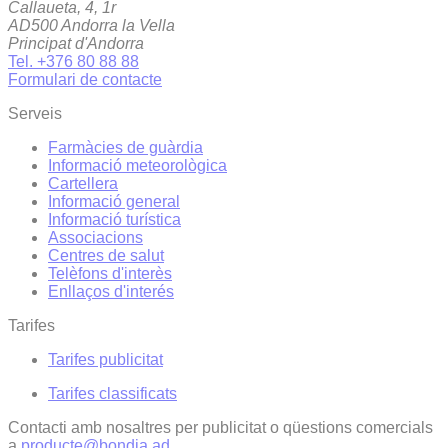
Callaueta, 4, 1r
AD500 Andorra la Vella
Principat d'Andorra
Tel. +376 80 88 88
Formulari de contacte
Serveis
Farmàcies de guàrdia
Informació meteorològica
Cartellera
Informació general
Informació turística
Associacions
Centres de salut
Telèfons d'interès
Enllaços d'interés
Tarifes
Tarifes publicitat
Tarifes classificats
Contacti amb nosaltres per publicitat o qüestions comercials
a
producte@bondia.ad