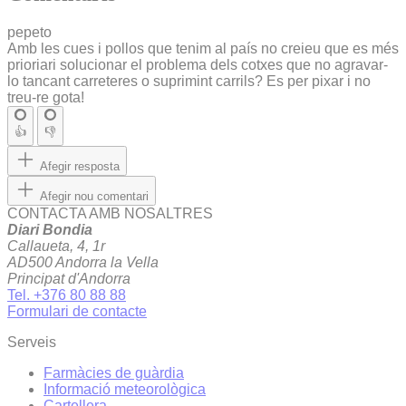
pepeto
Amb les cues i pollos que tenim al país no creieu que es més
prioriari solucionar el problema dels cotxes que no agravar-
lo tancant carreteres o suprimint carrils? Es per pixar i no
treu-re gota!
👍
👎
Afegir resposta
Afegir nou comentari
CONTACTA AMB NOSALTRES
Diari Bondia
Callaueta, 4, 1r
AD500 Andorra la Vella
Principat d'Andorra
Tel. +376 80 88 88
Formulari de contacte
Serveis
Farmàcies de guàrdia
Informació meteorològica
Cartellera