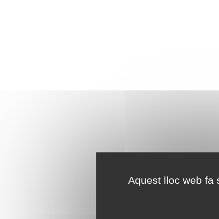
Aquest lloc web fa s