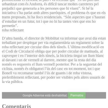
urbanitzat com és Andorra, és difícil tancar moltes carreteres pel
prejudici que generaria a les persones que hi viuen”. Si bé la
iniciativa s’ha parlat amb altres parròquies, el problema és que en els
trams proposats, hi ha llocs residencials. “Són aspectes que s’hauran
d’estudiar en un futur, tot i que no hi ha tantes vies que ens ho
permetin”.
roba reflectant
D’altra banda, el director de Mobilitat va informar que avui dia estan
treballant per desplegar per via reglamentària un reglament sobre la
roba reflectant per circular dins dels túnels. L’última modificació en
el Codi de Circulació obliga que per poder circular de matinada, al
capvespre i en l’interior dels túnels, la bicicleta tingui un llum blanc
al davant i un de vermell al darrere, mentre que la resta del dia
només es requereix el llum vermell posterior. Per a la seguretat del
ciclista, només és obligatori l’ús del casc en tot moment, tot i que
Bonell va recomanar també l’ús de guants i de roba vistosa,
preferiblement reflectant, per poder ser visibles pels altres usuaris de
la via pública.
Permetre
Google Adsense està deshabilitat.
Comentaris