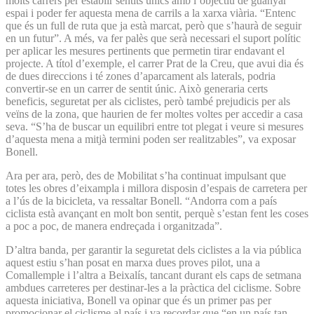
molts carrers per establir sentits únics amb l’objectiu de guanyar
espai i poder fer aquesta mena de carrils a la xarxa viària. “Entenc
que és un full de ruta que ja està marcat, però que s’haurà de seguir
en un futur”. A més, va fer palès que serà necessari el suport polític
per aplicar les mesures pertinents que permetin tirar endavant el
projecte. A títol d’exemple, el carrer Prat de la Creu, que avui dia és
de dues direccions i té zones d’aparcament als laterals, podria
convertir-se en un carrer de sentit únic. Això generaria certs
beneficis, seguretat per als ciclistes, però també prejudicis per als
veïns de la zona, que haurien de fer moltes voltes per accedir a casa
seva. “S’ha de buscar un equilibri entre tot plegat i veure si mesures
d’aquesta mena a mitjà termini poden ser realitzables”, va exposar
Bonell.
Ara per ara, però, des de Mobilitat s’ha continuat impulsant que
totes les obres d’eixampla i millora disposin d’espais de carretera per
a l’ús de la bicicleta, va ressaltar Bonell. “Andorra com a país
ciclista està avançant en molt bon sentit, perquè s’estan fent les coses
a poc a poc, de manera endreçada i organitzada”.
D’altra banda, per garantir la seguretat dels ciclistes a la via pública
aquest estiu s’han posat en marxa dues proves pilot, una a
Comallemple i l’altra a Beixalís, tancant durant els caps de setmana
ambdues carreteres per destinar-les a la pràctica del ciclisme. Sobre
aquesta iniciativa, Bonell va opinar que és un primer pas per
promocionar el ciclisme al país i va recordar que “en un país tan