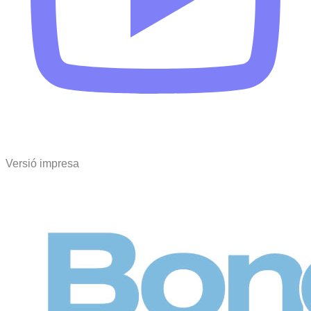
Versió impresa