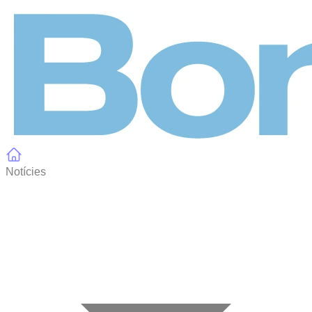
Panell de gestió de galetes
Notícies