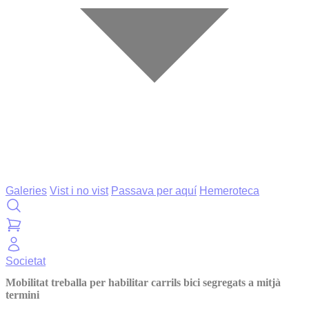
Galeries
Vist i no vist
Passava per aquí
Hemeroteca
Societat
Mobilitat treballa per habilitar carrils bici segregats a mitjà
termini