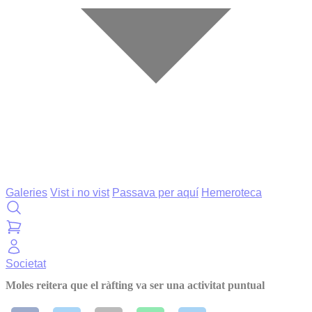
Galeries
Vist i no vist
Passava per aquí
Hemeroteca
Societat
Moles reitera que el ràfting va ser una activitat puntual