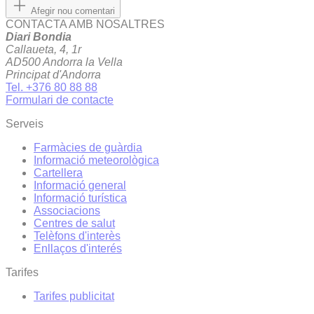
Afegir nou comentari
CONTACTA AMB NOSALTRES
Diari Bondia
Callaueta, 4, 1r
AD500 Andorra la Vella
Principat d'Andorra
Tel. +376 80 88 88
Formulari de contacte
Serveis
Farmàcies de guàrdia
Informació meteorològica
Cartellera
Informació general
Informació turística
Associacions
Centres de salut
Telèfons d'interès
Enllaços d'interés
Tarifes
Tarifes publicitat