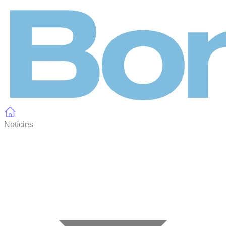
Panell de gestió de galetes
Notícies