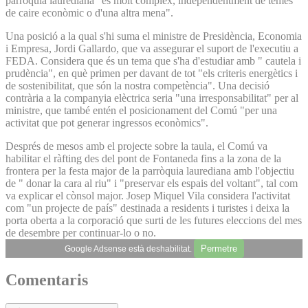
parròquia laurediana "és molt complex, independentment de temes
de caire econòmic o d'una altra mena".
Una posició a la qual s'hi suma el ministre de Presidència, Economia
i Empresa, Jordi Gallardo, que va assegurar el suport de l'executiu a
FEDA. Considera que és un tema que s'ha d'estudiar amb " cautela i
prudència", en què primen per davant de tot "els criteris energètics i
de sostenibilitat, que són la nostra competència". Una decisió
contrària a la companyia elèctrica seria "una irresponsabilitat" per al
ministre, que també entén el posicionament del Comú "per una
activitat que pot generar ingressos econòmics".
Després de mesos amb el projecte sobre la taula, el Comú va
habilitar el ràfting des del pont de Fontaneda fins a la zona de la
frontera per la festa major de la parròquia laurediana amb l'objectiu
de " donar la cara al riu" i "preservar els espais del voltant", tal com
va explicar el cònsol major. Josep Miquel Vila considera l'activitat
com "un projecte de país" destinada a residents i turistes i deixa la
porta oberta a la corporació que surti de les futures eleccions del mes
de desembre per continuar-lo o no.
Permetre
Google Adsense està deshabilitat.
Comentaris