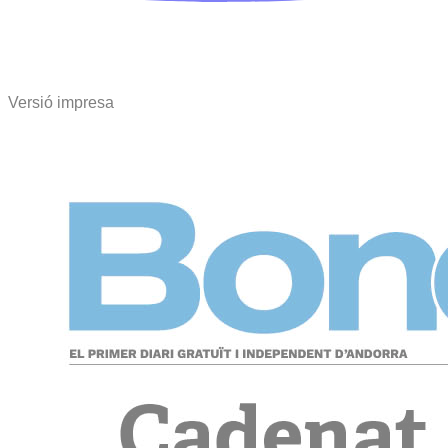
Versió impresa