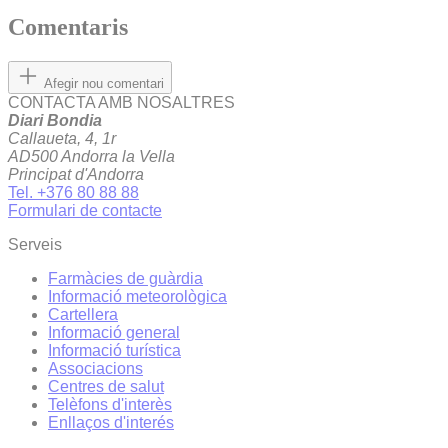
Comentaris
Afegir nou comentari
CONTACTA AMB NOSALTRES
Diari Bondia
Callaueta, 4, 1r
AD500 Andorra la Vella
Principat d'Andorra
Tel. +376 80 88 88
Formulari de contacte
Serveis
Farmàcies de guàrdia
Informació meteorològica
Cartellera
Informació general
Informació turística
Associacions
Centres de salut
Telèfons d'interès
Enllaços d'interés