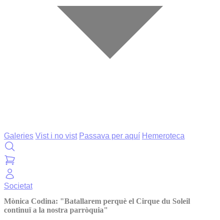
Galeries
Vist i no vist
Passava per aquí
Hemeroteca
Societat
Mònica Codina: "Batallarem perquè el Cirque du Soleil
continuï a la nostra parròquia"