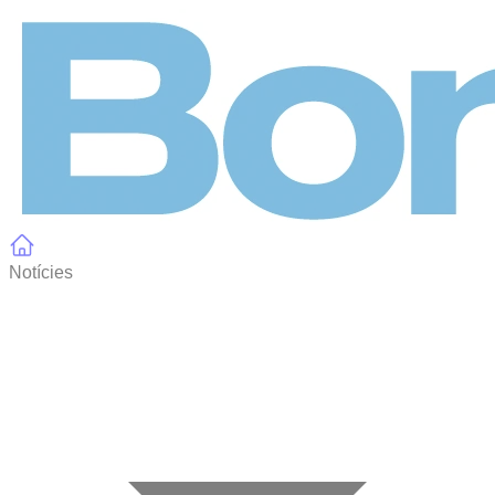
Panell de gestió de galetes
Notícies