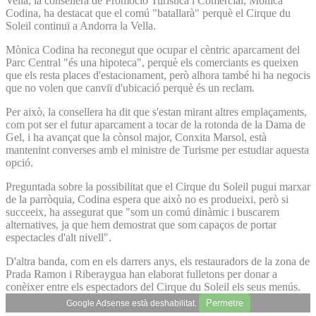
Vella, la consellera de Promoció Turística i Comercial, Mònica
Codina, ha destacat que el comú "batallarà" perquè el Cirque du
Soleil continuï a Andorra la Vella.
Mònica Codina ha reconegut que ocupar el cèntric aparcament del
Parc Central "és una hipoteca", perquè els comerciants es queixen
que els resta places d'estacionament, però alhora també hi ha negocis
que no volen que canviï d'ubicació perquè és un reclam.
Per això, la consellera ha dit que s'estan mirant altres emplaçaments,
com pot ser el futur aparcament a tocar de la rotonda de la Dama de
Gel, i ha avançat que la cònsol major, Conxita Marsol, està
mantenint converses amb el ministre de Turisme per estudiar aquesta
opció.
Preguntada sobre la possibilitat que el Cirque du Soleil pugui marxar
de la parròquia, Codina espera que això no es produeixi, però si
succeeix, ha assegurat que "som un comú dinàmic i buscarem
alternatives, ja que hem demostrat que som capaços de portar
espectacles d'alt nivell".
D'altra banda, com en els darrers anys, els restauradors de la zona de
Prada Ramon i Riberaygua han elaborat fulletons per donar a
conèixer entre els espectadors del Cirque du Soleil els seus menús.
Permetre
Google Adsense està deshabilitat.