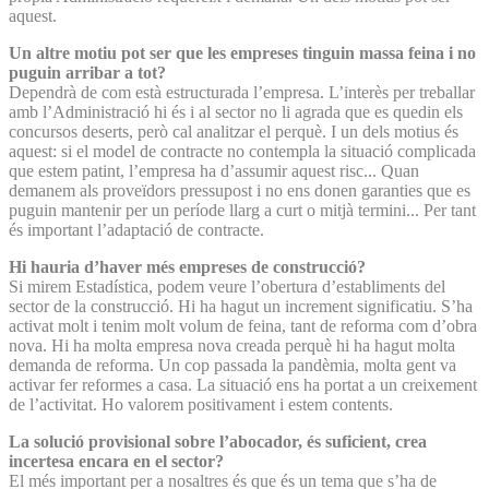
aquest.
Un altre motiu pot ser que les empreses tinguin massa feina i no
puguin arribar a tot?
Dependrà de com està estructurada l’empresa. L’interès per treballar
amb l’Administració hi és i al sector no li agrada que es quedin els
concursos deserts, però cal analitzar el perquè. I un dels motius és
aquest: si el model de contracte no contempla la situació complicada
que estem patint, l’empresa ha d’assumir aquest risc... Quan
demanem als proveïdors pressupost i no ens donen garanties que es
puguin mantenir per un període llarg a curt o mitjà termini... Per tant
és important l’adaptació de contracte.
Hi hauria d’haver més empreses de construcció?
Si mirem Estadística, podem veure l’obertura d’establiments del
sector de la construcció. Hi ha hagut un increment significatiu. S’ha
activat molt i tenim molt volum de feina, tant de reforma com d’obra
nova. Hi ha molta empresa nova creada perquè hi ha hagut molta
demanda de reforma. Un cop passada la pandèmia, molta gent va
activar fer reformes a casa. La situació ens ha portat a un creixement
de l’activitat. Ho valorem positivament i estem contents.
La solució provisional sobre l’abocador, és suficient, crea
incertesa encara en el sector?
El més important per a nosaltres és que és un tema que s’ha de