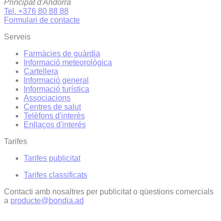
Principat d'Andorra
Tel. +376 80 88 88
Formulari de contacte
Serveis
Farmàcies de guàrdia
Informació meteorològica
Cartellera
Informació general
Informació turística
Associacions
Centres de salut
Telèfons d'interès
Enllaços d'interés
Tarifes
Tarifes publicitat
Tarifes classificats
Contacti amb nosaltres per publicitat o qüestions comercials
a
producte@bondia.ad