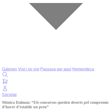
Galeries
Vist i no vist
Passava per aquí
Hemeroteca
Societat
Mònica Dalmau: “Els concursos queden deserts pel compromís
d’haver d’establir un preu”