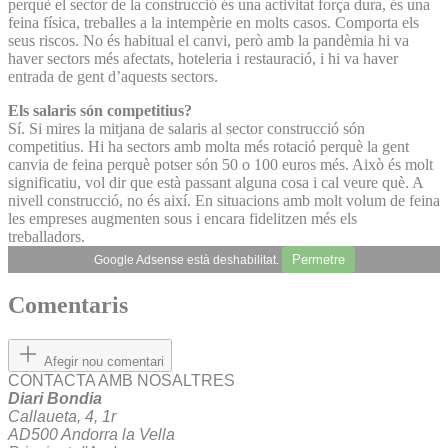
perquè el sector de la construcció és una activitat força dura, és una
feina física, treballes a la intempèrie en molts casos. Comporta els
seus riscos. No és habitual el canvi, però amb la pandèmia hi va
haver sectors més afectats, hoteleria i restauració, i hi va haver
entrada de gent d’aquests sectors.
Els salaris són competitius?
Sí. Si mires la mitjana de salaris al sector construcció són
competitius. Hi ha sectors amb molta més rotació perquè la gent
canvia de feina perquè potser són 50 o 100 euros més. Això és molt
significatiu, vol dir que està passant alguna cosa i cal veure què. A
nivell construcció, no és així. En situacions amb molt volum de feina
les empreses augmenten sous i encara fidelitzen més els
treballadors.
Permetre
Google Adsense està deshabilitat.
Comentaris
Afegir nou comentari
CONTACTA AMB NOSALTRES
Diari Bondia
Callaueta, 4, 1r
AD500 Andorra la Vella