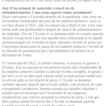
l’Administració no se n’han sortit i amb els privats, en algun cas sí.
Any d’encariment de materials i retard en els
subministraments. Com estan aquests temes actualment?
Quan vam tornar a l’activitat després de la pandèmia, vam viure un
creixement considerable del preu de les matèries primeres. Això es
va viure durant el 2021, més accentuat cap a finals d’any. I ens vam
trobar amb una problemàtica afegida de manca de subministrament
de materials. Des de l’Acoda es va demanar tenir en compte aquesta
situació excepcional i que tota aquella obra contractada ja en aquell
moment pogués ser revisada en dues clàusules: revisió de preus per
l’increment desmesurat de preus de les matèries primeres i revisió de
la clàusula de penalització per l’incompliment de termini en el
lliurament de l’obra.
A l’arrencada del 2022, el primer trimestre, va esclatar la guerra a
Ucraïna. Ens va suposar un encariment encara més considerable de
les matèries primeres i també va afectar el tema energètic, el gasoil, i
per tant va ser un altre punt a posar sobre la taula perquè també ens
va afectar amb un increment de preus. L’Acoda va demanar
entendre aquesta situació tant al sector públic com al privat, de cara
a propietaris i promotors, intentar renegociar aquelles clàusules i
partides per no tensionar tant l’economia de les empreses
constructores que estaven assumint la variació de preus. I vist que
altres països també ho havien fet, l’Acoda va demanar aquesta
possible revisió de preus a nivell de contrac-tació.