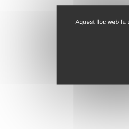
Aquest lloc web fa s