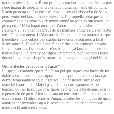
tractar a nivell de país. És un problema nacional que ens afecta a tots
i que hauria de treballar el Govern conjuntament amb els comuns.
Estem preocupats. Ara ens està donant servei l’abocador de Maià,
però venim del tancament de Beixalís. Tota aquella obra que teníem
contractada d’excavació i desmunt també ha patit un diferencial de
preu perquè hi ha hagut un canvi d’abocament. Una situació que
s’afegeix a l’augment de preus de les matèries primeres. És un factor
més. De tota manera, la Massana ha fet una obertura puntual perquè
li quedaven uns cúbics per esgotar la seva capacitat però a final
d’any tancarà. El del Maià estarà obert fins a les primeres nevades.
Llavors tancarà. De moment se’ns ha plantejat buscar un centre de
transferència, un terreny per dipositar temporalment aquestes terres
durant l’hivern per després tornar-les a transportar cap al del Maià.
Quins efectes provocarà tot això?
L’aspecte econòmic quedarà afectat pel que representa haver de fer
doble abocament. Perquè suposa un transport inicial i una taxa per
deixar temporalment aquelles terres, una posterior càrrega del
material i transport a Maià i pagar la taxa corresponent. A curt
termini, pot ser la solució més fiable però també s’ha de traslladar la
repercussió de preu. Això suposarà un encariment del preu de les
excavacions. I l’altre factor és l’impacte sobre les polítiques de medi
ambient encaminades cap a la sostenibilitat, i haver de fer doble
transport hi aniria en contra.