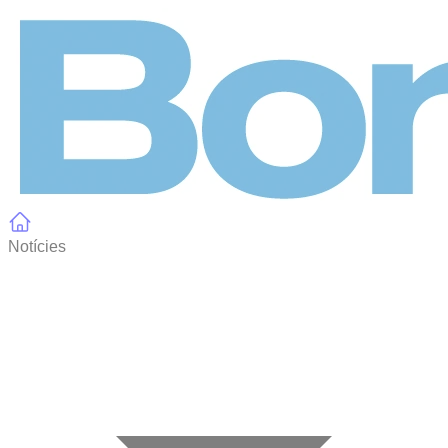
Panell de gestió de galetes
Notícies