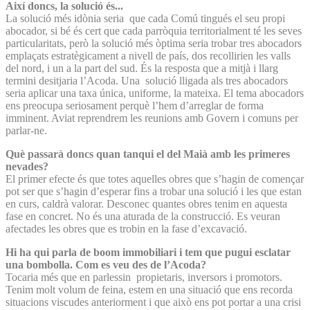
Així doncs, la solució és...
La solució més idònia seria que cada Comú tingués el seu propi
abocador, si bé és cert que cada parròquia territorialment té les seves
particularitats, però la solució més òptima seria trobar tres abocadors
emplaçats estratègicament a nivell de país, dos recollirien les valls
del nord, i un a la part del sud. És la resposta que a mitjà i llarg
termini desitjaria l’Acoda. Una solució lligada als tres abocadors
seria aplicar una taxa única, uniforme, la mateixa. El tema abocadors
ens preocupa seriosament perquè l’hem d’arreglar de forma
imminent. Aviat reprendrem les reunions amb Govern i comuns per
parlar-ne.
Què passarà doncs quan tanqui el del Maià amb les primeres
nevades?
El primer efecte és que totes aquelles obres que s’hagin de començar
pot ser que s’hagin d’esperar fins a trobar una solució i les que estan
en curs, caldrà valorar. Desconec quantes obres tenim en aquesta
fase en concret. No és una aturada de la construcció. Es veuran
afectades les obres que es trobin en la fase d’excavació.
Hi ha qui parla de boom immobiliari i tem que pugui esclatar
una bombolla. Com es veu des de l’Acoda?
Tocaria més que en parlessin propietaris, inversors i promotors.
Tenim molt volum de feina, estem en una situació que ens recorda
situacions viscudes anteriorment i que això ens pot portar a una crisi