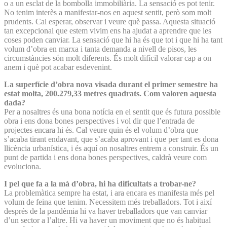
o a un esclat de la bombolla immobiliària. La sensació es pot tenir.
No tenim interès a manifestar-nos en aquest sentit, però som molt
prudents. Cal esperar, observar i veure què passa. Aquesta situació
tan excepcional que estem vivim ens ha ajudat a aprendre que les
coses poden canviar. La sensació que hi ha és que tot i que hi ha tant
volum d’obra en marxa i tanta demanda a nivell de pisos, les
circumstàncies són molt diferents. És molt difícil valorar cap a on
anem i què pot acabar esdevenint.
La superfície d’obra nova visada durant el primer semestre ha
estat molta, 200.279,33 metres quadrats. Com valoren aquesta
dada?
Per a nosaltres és una bona notícia en el sentit que és futura possible
obra i ens dona bones perspectives i vol dir que l’entrada de
projectes encara hi és. Cal veure quin és el volum d’obra que
s’acaba tirant endavant, que s’acaba aprovant i que per tant es dona
llicència urbanística, i és aquí on nosaltres entrem a construir. És un
punt de partida i ens dona bones perspectives, caldrà veure com
evoluciona.
I pel que fa a la mà d’obra, hi ha dificultats a trobar-ne?
La problemàtica sempre ha estat, i ara encara es manifesta més pel
volum de feina que tenim. Necessitem més treballadors. Tot i així
després de la pandèmia hi va haver treballadors que van canviar
d’un sector a l’altre. Hi va haver un moviment que no és habitual