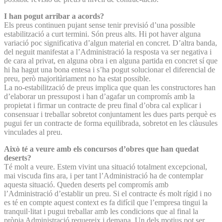
I han pogut arribar a acords?
Els preus continuen pujant sense tenir previsió d’una possible
estabilització a curt termini. Són preus alts. Hi pot haver alguna
variació poc significativa d’algun material en concret. D’altra banda,
del neguit manifestat a l’Administració la resposta va ser negativa i
de cara al privat, en alguna obra i en alguna partida en concret sí que
hi ha hagut una bona entesa i s’ha pogut solucionar el diferencial de
preu, però majoritàriament no ha estat possible.
La no-estabilització de preus implica que quan les constructores han
d’elaborar un pressupost i han d’agafar un compromís amb la
propietat i firmar un contracte de preu final d’obra cal explicar i
consensuar i treballar sobretot conjuntament les dues parts perquè es
pugui fer un contracte de forma equilibrada, sobretot en les clàusules
vinculades al preu.
Això té a veure amb els concursos d’obres que han quedat
deserts?
Té molt a veure. Estem vivint una situació totalment excepcional,
mai viscuda fins ara, i per tant l’Administració ha de contemplar
aquesta situació. Queden deserts pel compromís amb
l’Administració d’establir un preu. Si el contracte és molt rígid i no
es té en compte aquest context es fa difícil que l’empresa tingui la
tranquil·litat i pugui treballar amb les condicions que al final la
pròpia Administració requereix i demana. Un dels motius pot ser