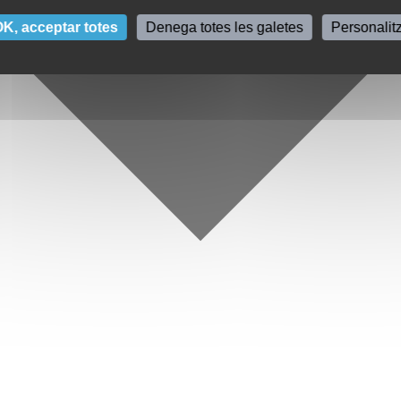
K, acceptar totes
Denega totes les galetes
Personalit