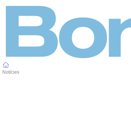
Panell de gestió de galetes
Notícies