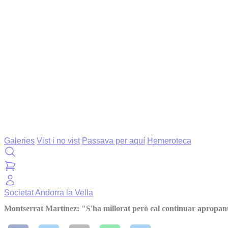
Galeries
Vist i no vist
Passava per aquí
Hemeroteca
Societat
Andorra la Vella
Montserrat Martínez: "S'ha millorat però cal continuar apropant 