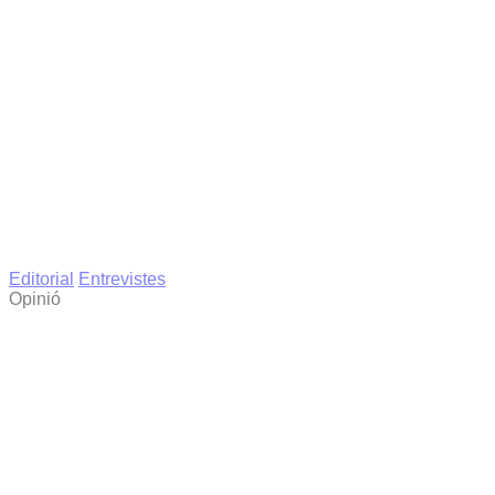
Editorial
Entrevistes
Opinió