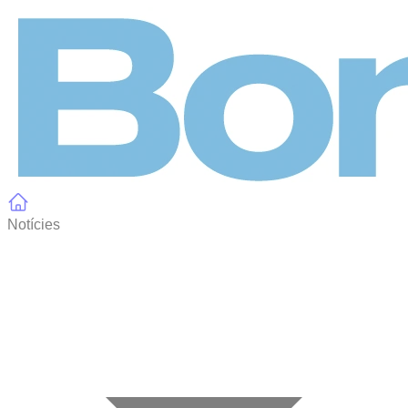
Panell de gestió de galetes
Notícies