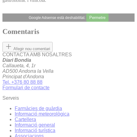
gastronòmic i vinícola.
Permetre
Google Adsense està deshabilitat.
Comentaris
Afegir nou comentari
CONTACTA AMB NOSALTRES
Diari Bondia
Callaueta, 4, 1r
AD500 Andorra la Vella
Principat d'Andorra
Tel. +376 80 88 88
Formulari de contacte
Serveis
Farmàcies de guàrdia
Informació meteorològica
Cartellera
Informació general
Informació turística
Associacions