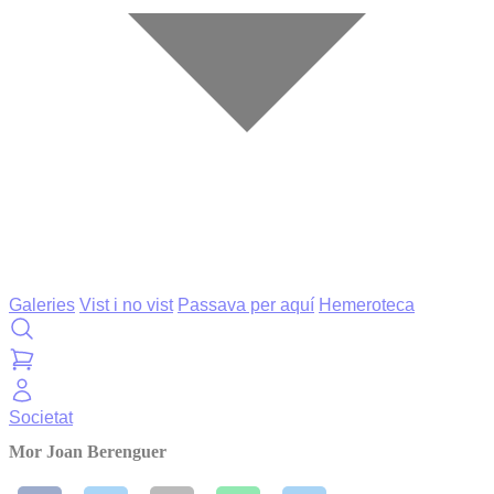
Galeries
Vist i no vist
Passava per aquí
Hemeroteca
Societat
Mor Joan Berenguer