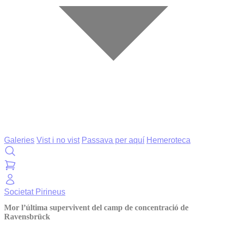
Galeries
Vist i no vist
Passava per aquí
Hemeroteca
Societat
Pirineus
Mor l’última supervivent del camp de concentració de
Ravensbrück