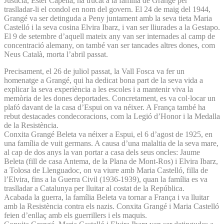
Justícia, Ester Capella, ha trucat a la família de Grangé per
traslladar-li el condol en nom del govern. El 24 de maig del 1944,
Grangé va ser detinguda a Peny juntament amb la seva tieta Maria
Castelló i la seva cosina Elvira Ibarz, i van ser lliurades a la Gestapo.
El 9 de setembre d’aquell mateix any van ser internades al camp de
concentració alemany, on també van ser tancades altres dones, com
Neus Català, morta l’abril passat.
Precisament, el 26 de juliol passat, la Vall Fosca va fer un
homenatge a Grangé, qui ha dedicat bona part de la seva vida a
explicar la seva experiència a les escoles i a mantenir viva la
memòria de les dones deportades. Concretament, es va col·locar un
plafó davant de la casa d’Espui on va néixer. A França també ha
rebut destacades condecoracions, com la Legió d’Honor i la Medalla
de la Resistència.
Conxita Grangé Beleta va néixer a Espui, el 6 d’agost de 1925, en
una família de vuit germans. A causa d’una malaltia de la seva mare,
al cap de dos anys la van portar a casa dels seus oncles: Jaume
Beleta (fill de casa Antema, de la Plana de Mont-Ros) i Elvira Ibarz,
a Tolosa de Llenguadoc, on va viure amb Maria Castelló, filla de
l’Elvira, fins a la Guerra Civil (1936-1939), quan la família es va
traslladar a Catalunya per lluitar al costat de la República.
Acabada la guerra, la família Beleta va tornar a França i va lluitar
amb la Resistència contra els nazis. Conxita Grangé i Maria Castelló
feien d’enllaç amb els guerrillers i els maquis.