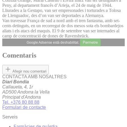
Conxita Grangé, Maria Castelló i Elvira Ibarz van ser detingudes a
Peny, al departament francès d’Arieja, el 24 de maig de 1944.
Lliurades a la Gestapo, van ser empresonades i torturades a Tolosa
de Llenguadoc, des d’on van ser deportades a Alemanya.
Van travessar França de sud a nord amb el tren fantasma, amb set-
cents detinguts, en un recorregut de dos mesos sota els bombardejos
aliats i els atacs del maquis. El 9 de setembre van ser internades al
camp de concentració de dones de Ravensbrück.
Permetre
Google Adsense està deshabilitat.
Comentaris
Afegir nou comentari
CONTACTA AMB NOSALTRES
Diari Bondia
Callaueta, 4, 1r
AD500 Andorra la Vella
Principat d'Andorra
Tel. +376 80 88 88
Formulari de contacte
Serveis
Farmàcies de guàrdia