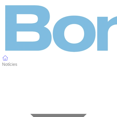
Panell de gestió de galetes
Notícies