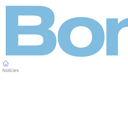
Panell de gestió de galetes
Notícies