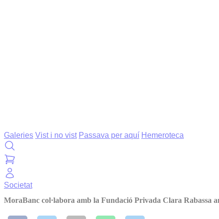
Galeries
Vist i no vist
Passava per aquí
Hemeroteca
Societat
MoraBanc col·labora amb la Fundació Privada Clara Rabassa a