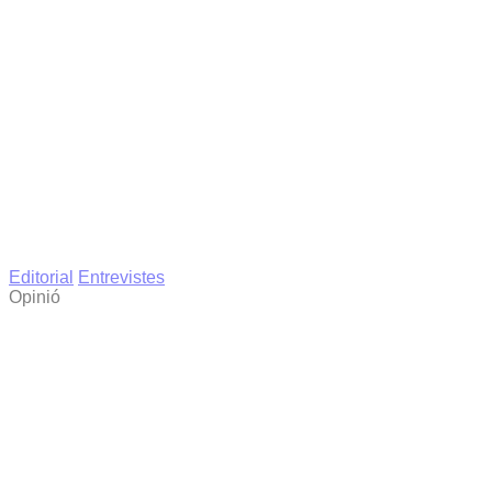
Editorial
Entrevistes
Opinió