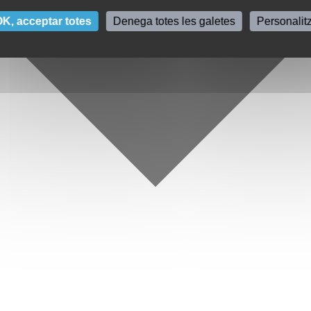
K, acceptar totes
Denega totes les galetes
Personalit