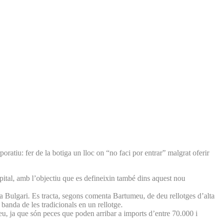
atiu: fer de la botiga un lloc on “no faci por entrar” malgrat oferir
apital, amb l’objectiu que es defineixin també dins aquest nou
ca Bulgari. Es tracta, segons comenta Bartumeu, de deu rellotges d’alta
banda de les tradicionals en un rellotge.
umeu, ja que són peces que poden arribar a imports d’entre 70.000 i