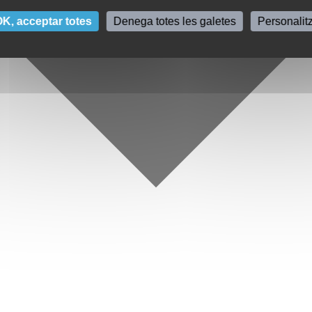
K, acceptar totes
Denega totes les galetes
Personalit