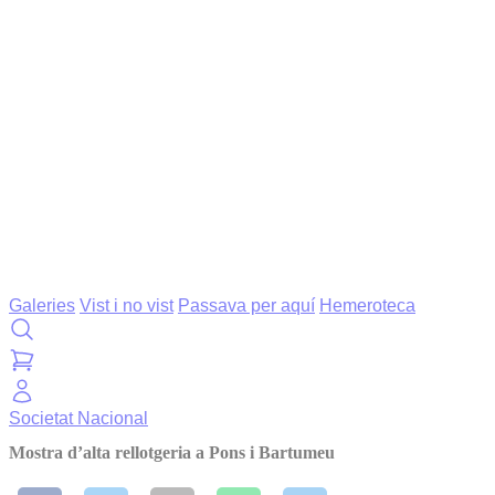
Galeries
Vist i no vist
Passava per aquí
Hemeroteca
Societat
Nacional
Mostra d’alta rellotgeria a Pons i Bartumeu