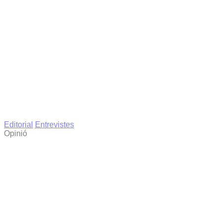
Editorial
Entrevistes
Opinió