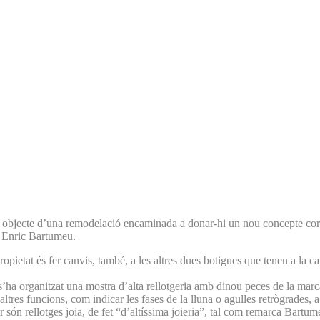
t objecte d’una remodelació encaminada a donar-hi un nou concepte corpor
i, Enric Bartumeu.
pietat és fer canvis, també, a les altres dues botigues que tenen a la c
, s’ha organitzat una mostra d’alta rellotgeria amb dinou peces de la mar
tres funcions, com indicar les fases de la lluna o agulles retrògrades, a 
ner són rellotges joia, de fet “d’altíssima joieria”, tal com remarca Bart