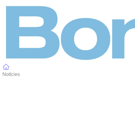
Panell de gestió de galetes
Notícies