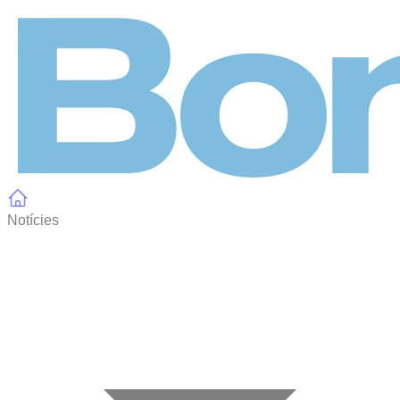
Panell de gestió de galetes
Notícies