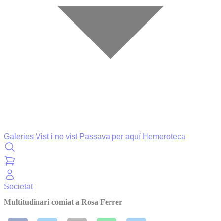
Galeries
Vist i no vist
Passava per aquí
Hemeroteca
Societat
Multitudinari comiat a Rosa Ferrer