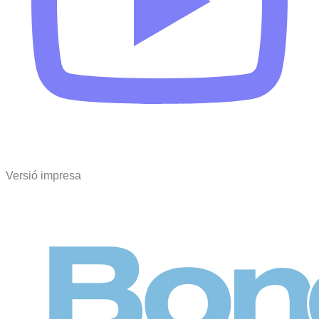
Versió impresa