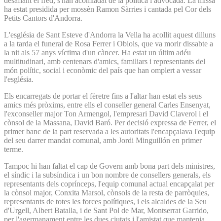
desafiant el fred, s'han acomiadat de la política i advocada. La missa
ha estat presidida per mossèn Ramon Sàrries i cantada pel Cor dels
Petits Cantors d'Andorra.
L'església de Sant Esteve d'Andorra la Vella ha acollit aquest dilluns
a la tarda el funeral de Rosa Ferrer i Obiols, que va morir dissabte a
la nit als 57 anys víctima d'un càncer. Ha estat un últim adéu
multitudinari, amb centenars d'amics, familiars i representants del
món polític, social i econòmic del país que han omplert a vessar
l'església.
Els encarregats de portar el fèretre fins a l'altar han estat els seus
amics més pròxims, entre ells el conseller general Carles Ensenyat,
l'exconseller major Ton Armengol, l'empresari David Claverol i el
cònsol de la Massana, David Baró. Per decisió expressa de Ferrer, el
primer banc de la part reservada a les autoritats l'encapçalava l'equip
del seu darrer mandat comunal, amb Jordi Minguillón en primer
terme.
Tampoc hi han faltat el cap de Govern amb bona part dels ministres,
el síndic i la subsíndica i un bon nombre de consellers generals, els
representants dels coprínceps, l'equip comunal actual encapçalat per
la cònsol major, Conxita Marsol, cònsols de la resta de parròquies,
representants de totes les forces polítiques, i els alcaldes de la Seu
d'Urgell, Albert Batalla, i de Sant Pol de Mar, Montserrat Garrido,
per l'agermanament entre les dues ciutats i l'amistat que mantenia