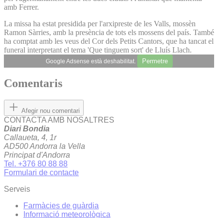
amb Ferrer.
La missa ha estat presidida per l'arxipreste de les Valls, mossèn
Ramon Sàrries, amb la presència de tots els mossens del país. També
ha comptat amb les veus del Cor dels Petits Cantors, que ha tancat el
funeral interpretant el tema 'Que tinguem sort' de Lluís Llach.
Permetre
Google Adsense està deshabilitat.
Comentaris
Afegir nou comentari
CONTACTA AMB NOSALTRES
Diari Bondia
Callaueta, 4, 1r
AD500 Andorra la Vella
Principat d'Andorra
Tel. +376 80 88 88
Formulari de contacte
Serveis
Farmàcies de guàrdia
Informació meteorològica