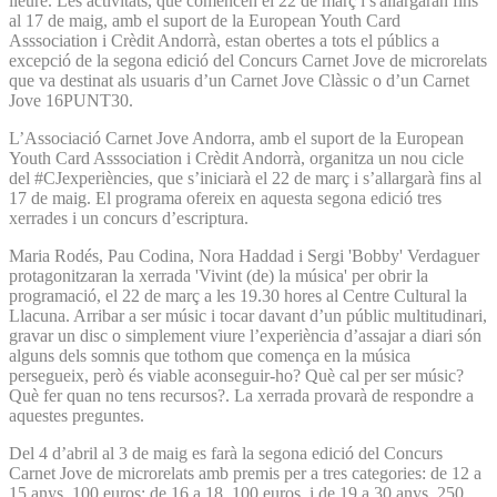
lleure. Les activitats, que comencen el 22 de març i s'allargaran fins
al 17 de maig, amb el suport de la European Youth Card
Asssociation i Crèdit Andorrà, estan obertes a tots el públics a
excepció de la segona edició del Concurs Carnet Jove de microrelats
que va destinat als usuaris d’un Carnet Jove Clàssic o d’un Carnet
Jove 16PUNT30.
L’Associació Carnet Jove Andorra, amb el suport de la European
Youth Card Asssociation i Crèdit Andorrà, organitza un nou cicle
del #CJexperiències, que s’iniciarà el 22 de març i s’allargarà fins al
17 de maig. El programa ofereix en aquesta segona edició tres
xerrades i un concurs d’escriptura.
Maria Rodés, Pau Codina, Nora Haddad i Sergi 'Bobby' Verdaguer
protagonitzaran la xerrada 'Vivint (de) la música' per obrir la
programació, el 22 de març a les 19.30 hores al Centre Cultural la
Llacuna. Arribar a ser músic i tocar davant d’un públic multitudinari,
gravar un disc o simplement viure l’experiència d’assajar a diari són
alguns dels somnis que tothom que comença en la música
persegueix, però és viable aconseguir-ho? Què cal per ser músic?
Què fer quan no tens recursos?. La xerrada provarà de respondre a
aquestes preguntes.
Del 4 d’abril al 3 de maig es farà la segona edició del Concurs
Carnet Jove de microrelats amb premis per a tres categories: de 12 a
15 anys, 100 euros; de 16 a 18, 100 euros, i de 19 a 30 anys, 250