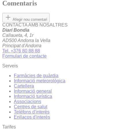
Comentaris
Afegir nou comentari
CONTACTA AMB NOSALTRES
Diari Bondia
Callaueta, 4, 1r
AD500 Andorra la Vella
Principat d'Andorra
Tel. +376 80 88 88
Formulari de contacte
Serveis
Farmàcies de guàrdia
Informació meteorològica
Cartellera
Informació general
Informació turística
Associacions
Centres de salut
Telèfons d'interès
Enllaços d'interés
Tarifes