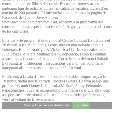
euros, amb lots de llibres d'accèssit. Els usuaris interessats en
participar han de redactar un text en català de temàtica lliure i d’un
màxim de 200 paraules. El microrelat s’ha de pujar a la pàgina de
Facebook del Carnet Jove Andorra
www.facebook.com/carnetjove.ad, accedint a la plataforma del
concurs i un jurat especialitzat escollirà els guanyadors de cadascuna
de les categories.
El tercer acte programat tindrà lloc al Centre Cultural La Llacuna el
26 d'abril, a les 19.30 hores, i consistirà en una trobada amb els
voluntaris Raquel Rodríguez, Vicky Tico i Carles González, amb
Julia Stokes, d’Afers Multilaterals i Cooperació, i amb les entitats i
associacions Cooperand, Aigua de Coco, Infants del món i Sabàtica.
Exvoluntaris, institucions i associacions del món del voluntariat
aproparan als interessats aquesta experiència vital.
Finalment, a la sala d'actes del Comú d'Escaldes-Engordany, a les
18 hores, tindrà lloc la xerrada 'Riders i skaters. La teva passió una
professió?', amb Danny León, Luka Melloni, Suray Fernández i
Pepe Sánchez, que han aconseguit d’una manera o d’una altra, com
a esportistes professionals o buscant altres sortides professionals,
viure al voltant de la seva passió.
Permetre
Google Adsense està deshabilitat.