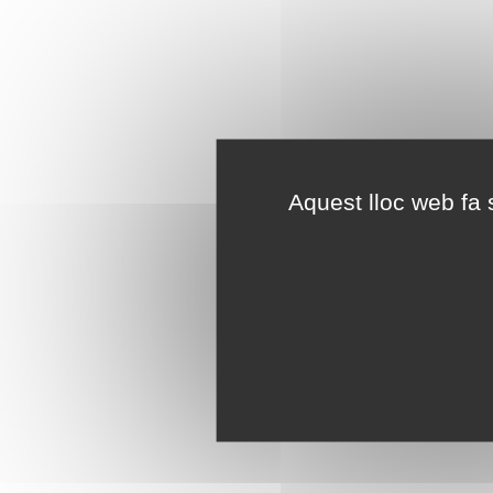
Aquest lloc web fa s