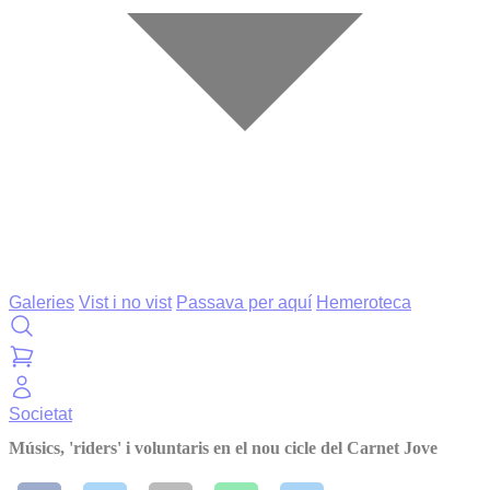
Galeries
Vist i no vist
Passava per aquí
Hemeroteca
Societat
Músics, 'riders' i voluntaris en el nou cicle del Carnet Jove