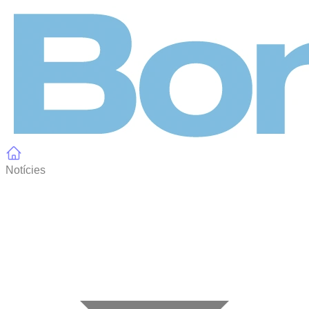
Panell de gestió de galetes
Notícies