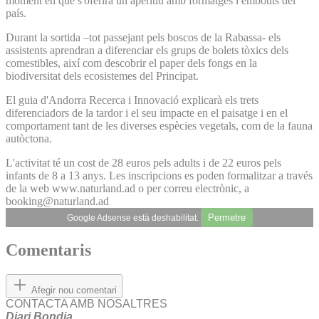
moment en què s'oferirà un aperitiu amb formatges i embotits del
país.
Durant la sortida –tot passejant pels boscos de la Rabassa- els
assistents aprendran a diferenciar els grups de bolets tòxics dels
comestibles, així com descobrir el paper dels fongs en la
biodiversitat dels ecosistemes del Principat.
El guia d'Andorra Recerca i Innovació explicarà els trets
diferenciadors de la tardor i el seu impacte en el paisatge i en el
comportament tant de les diverses espècies vegetals, com de la fauna
autòctona.
L'activitat té un cost de 28 euros pels adults i de 22 euros pels
infants de 8 a 13 anys. Les inscripcions es poden formalitzar a través
de la web www.naturland.ad o per correu electrònic, a
booking@naturland.ad
Permetre
Google Adsense està deshabilitat.
Comentaris
Afegir nou comentari
CONTACTA AMB NOSALTRES
Diari Bondia