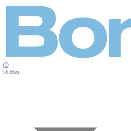
Panell de gestió de galetes
Notícies