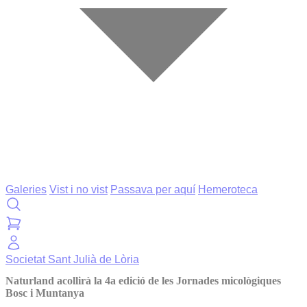
Galeries
Vist i no vist
Passava per aquí
Hemeroteca
Societat
Sant Julià de Lòria
Naturland acollirà la 4a edició de les Jornades micològiques
Bosc i Muntanya