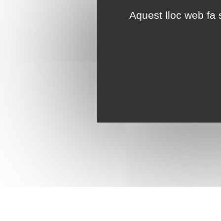
Aquest lloc web fa s