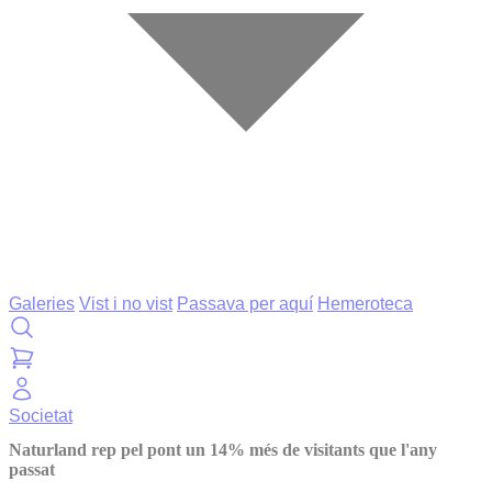
Galeries
Vist i no vist
Passava per aquí
Hemeroteca
Societat
Naturland rep pel pont un 14% més de visitants que l'any
passat