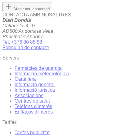
Afegir nou comentari
CONTACTA AMB NOSALTRES
Diari Bondia
Callaueta, 4, 1r
AD500 Andorra la Vella
Principat d'Andorra
Tel. +376 80 88 88
Formulari de contacte
Serveis
Farmàcies de guàrdia
Informació meteorològica
Cartellera
Informació general
Informació turística
Associacions
Centres de salut
Telèfons d'interès
Enllaços d'interés
Tarifes
Tarifes publicitat