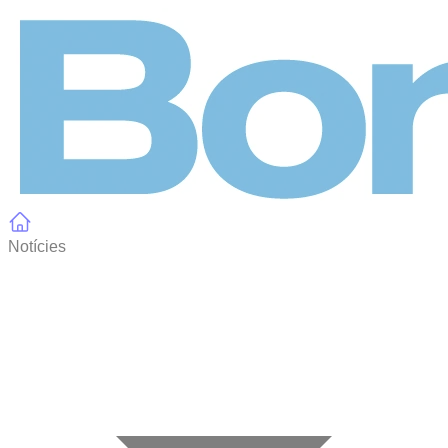
Panell de gestió de galetes
Notícies