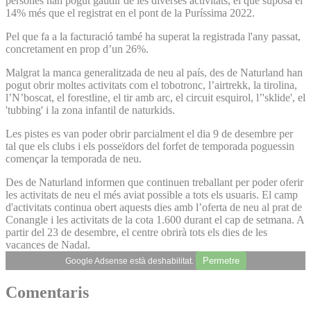
persones han pogut gaudir de les diverses activitats, el que suposa el
14% més que el registrat en el pont de la Puríssima 2022.
Pel que fa a la facturació també ha superat la registrada l'any passat,
concretament en prop d’un 26%.
Malgrat la manca generalitzada de neu al país, des de Naturland han
pogut obrir moltes activitats com el tobotronc, l’airtrekk, la tirolina,
l’N’boscat, el forestline, el tir amb arc, el circuit esquirol, l’'sklide', el
'tubbing' i la zona infantil de naturkids.
Les pistes es van poder obrir parcialment el dia 9 de desembre per
tal que els clubs i els posseïdors del forfet de temporada poguessin
començar la temporada de neu.
Des de Naturland informen que continuen treballant per poder oferir
les activitats de neu el més aviat possible a tots els usuaris. El camp
d'activitats continua obert aquests dies amb l’oferta de neu al prat de
Conangle i les activitats de la cota 1.600 durant el cap de setmana. A
partir del 23 de desembre, el centre obrirà tots els dies de les
vacances de Nadal.
Permetre
Google Adsense està deshabilitat.
Comentaris