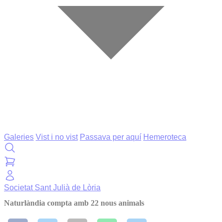
Galeries
Vist i no vist
Passava per aquí
Hemeroteca
Societat
Sant Julià de Lòria
Naturlàndia compta amb 22 nous animals