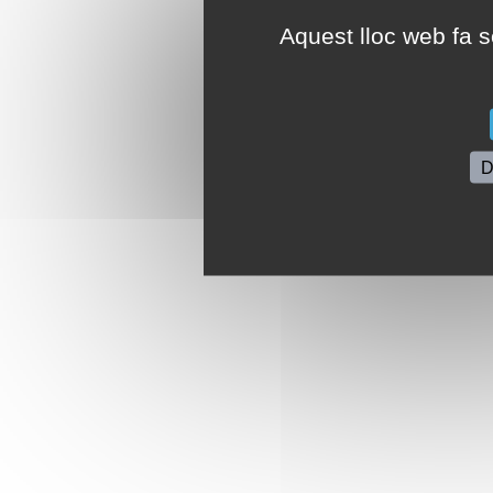
Aquest lloc web fa se
D