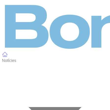
Panell de gestió de galetes
Notícies