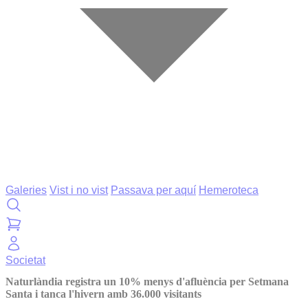
Galeries
Vist i no vist
Passava per aquí
Hemeroteca
Societat
Naturlàndia registra un 10% menys d'afluència per Setmana
Santa i tanca l'hivern amb 36.000 visitants