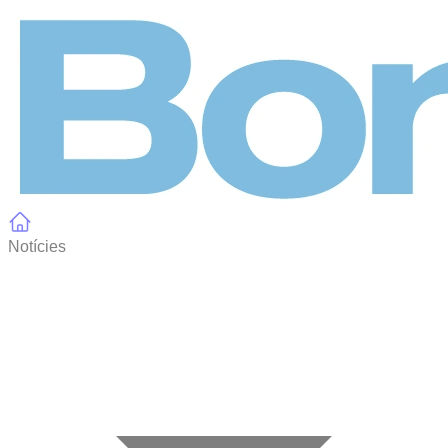
Panell de gestió de galetes
Notícies