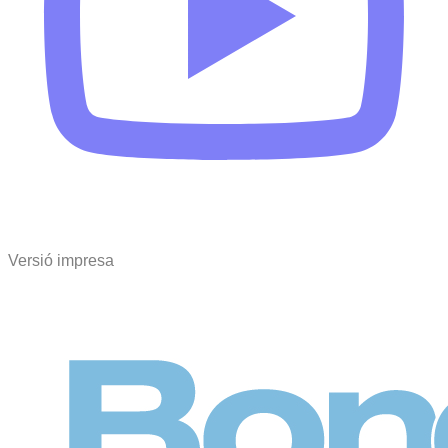
Versió impresa