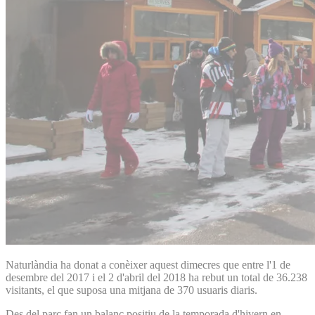
Naturlàndia ha donat a conèixer aquest dimecres que entre l'1 de
desembre del 2017 i el 2 d'abril del 2018 ha rebut un total de 36.238
visitants, el que suposa una mitjana de 370 usuaris diaris.
Des del parc fan un balanç positiu de la temporada d'hivern en