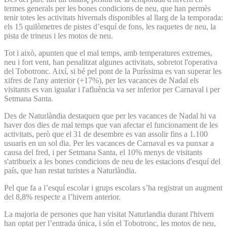
termes generals per les bones condicions de neu, que han permès
tenir totes les activitats hivernals disponibles al llarg de la temporada:
els 15 quilòmetres de pistes d’esquí de fons, les raquetes de neu, la
pista de trineus i les motos de neu.
Tot i això, apunten que el mal temps, amb temperatures extremes,
neu i fort vent, han penalitzat algunes activitats, sobretot l'operativa
del Tobotronc. Així, si bé pel pont de la Puríssima es van superar les
xifres de l'any anterior (+17%), per les vacances de Nadal els
visitants es van igualar i l'afluència va ser inferior per Carnaval i per
Setmana Santa.
Des de Naturlàndia destaquen que per les vacances de Nadal hi va
haver dos dies de mal temps que van afectar el funcionament de les
activitats, però que el 31 de desembre es van assolir fins a 1.100
usuaris en un sol dia. Per les vacances de Carnaval es va punxar a
causa del fred, i per Setmana Santa, el 10% menys de visitants
s'atribueix a les bones condicions de neu de les estacions d'esquí del
país, que han restat turistes a Naturlàndia.
Pel que fa a l’esquí escolar i grups escolars s’ha registrat un augment
del 8,8% respecte a l’hivern anterior.
La majoria de persones que han visitat Naturlandia durant l'hivern
han optat per l’entrada única, i són el Tobotronc, les motos de neu,