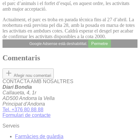
el parc d’animals i el forfet d’esquí, en aquest ordre, les activitats
amb major acceptació.
Actualment, el parc es troba en parada tècnica fins al 27 d’abril. La
reobertura està prevista pel dia 28, amb la posada en marxa de totes
les activitats en ambdues cotes. Caldrà esperar el desgel per acabar
de confirmar les activitats disponibles a la cota 2000.
Permetre
Google Adsense està deshabilitat.
Comentaris
Afegir nou comentari
CONTACTA AMB NOSALTRES
Diari Bondia
Callaueta, 4, 1r
AD500 Andorra la Vella
Principat d'Andorra
Tel. +376 80 88 88
Formulari de contacte
Serveis
Farmàcies de guàrdia