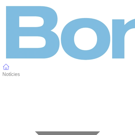
Panell de gestió de galetes
Notícies