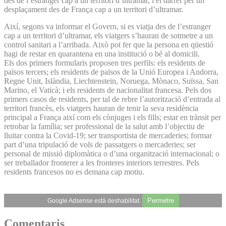
des de l’estranger cap a un territori d’ultramar, i el darrer per un
desplaçament des de França cap a un territori d’ultramar.
Així, segons va informar el Govern, si es viatja des de l’estranger
cap a un territori d’ultramar, els viatgers s’hauran de sotmetre a un
control sanitari a l’arribada. Això pot fer que la persona en qüestió
hagi de restar en quarantena en una institució o bé al domicili.
Els dos primers formularis proposen tres perfils: els residents de
països tercers; els residents de països de la Unió Europea i Andorra,
Regne Unit, Islàndia, Liechtenstein, Noruega, Mònaco, Suïssa, San
Marino, el Vaticà; i els residents de nacionalitat francesa. Pels dos
primers casos de residents, per tal de rebre l’autorització d’entrada al
territori francès, els viatgers hauran de tenir la seva residència
principal a França així com els cònjuges i els fills; estar en trànsit per
retrobar la família; ser professional de la salut amb l’objectiu de
lluitar contra la Covid-19; ser transportista de mercaderies; formar
part d’una tripulació de vols de passatgers o mercaderies; ser
personal de missió diplomàtica o d’una organització internacional; o
ser treballador fronterer a les fronteres interiors terrestres. Pels
residents francesos no es demana cap motiu.
Permetre
Google Adsense està deshabilitat.
Comentaris