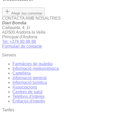
Afegir nou comentari
CONTACTA AMB NOSALTRES
Diari Bondia
Callaueta, 4, 1r
AD500 Andorra la Vella
Principat d'Andorra
Tel. +376 80 88 88
Formulari de contacte
Serveis
Farmàcies de guàrdia
Informació meteorològica
Cartellera
Informació general
Informació turística
Associacions
Centres de salut
Telèfons d'interès
Enllaços d'interés
Tarifes