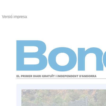
Versió impresa