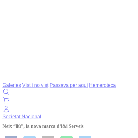
Galeries
Vist i no vist
Passava per aquí
Hemeroteca
Societat
Nacional
Neix “ilú”, la nova marca d’i&i Serveis