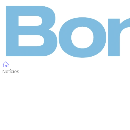
Panell de gestió de galetes
Notícies