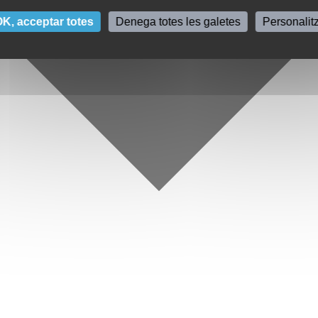
K, acceptar totes
Denega totes les galetes
Personalit