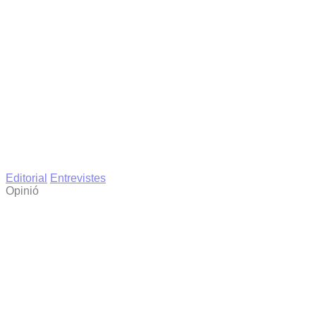
Editorial
Entrevistes
Opinió