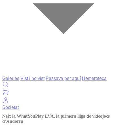
Galeries
Vist i no vist
Passava per aquí
Hemeroteca
Societat
Neix la WhatYouPlay LVA, la primera lliga de videojocs
d’Andorra