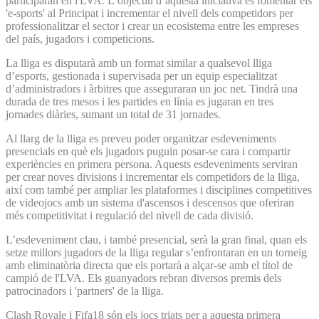
participaran en l'LVA. L’objectiu d’aquesta iniciativa és fomentar els
'e-sports' al Principat i incrementar el nivell dels competidors per
professionalitzar el sector i crear un ecosistema entre les empreses
del país, jugadors i competicions.
La lliga es disputarà amb un format similar a qualsevol lliga
d’esports, gestionada i supervisada per un equip especialitzat
d’administradors i àrbitres que asseguraran un joc net. Tindrà una
durada de tres mesos i les partides en línia es jugaran en tres
jornades diàries, sumant un total de 31 jornades.
Al llarg de la lliga es preveu poder organitzar esdeveniments
presencials en què els jugadors puguin posar-se cara i compartir
experiències en primera persona. Aquests esdeveniments serviran
per crear noves divisions i incrementar els competidors de la lliga,
així com també per ampliar les plataformes i disciplines competitives
de videojocs amb un sistema d'ascensos i descensos que oferiran
més competitivitat i regulació del nivell de cada divisió.
L’esdeveniment clau, i també presencial, serà la gran final, quan els
setze millors jugadors de la lliga regular s’enfrontaran en un torneig
amb eliminatòria directa que els portarà a alçar-se amb el títol de
campió de l'LVA. Els guanyadors rebran diversos premis dels
patrocinadors i 'partners' de la lliga.
Clash Royale i Fifa18 són els jocs triats per a aquesta primera