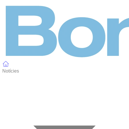
Panell de gestió de galetes
Notícies