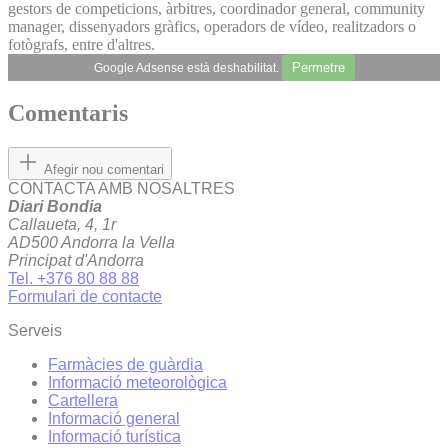
gestors de competicions, àrbitres, coordinador general, community
manager, dissenyadors gràfics, operadors de vídeo, realitzadors o
fotògrafs, entre d'altres.
Permetre
Google Adsense està deshabilitat.
Comentaris
Afegir nou comentari
CONTACTA AMB NOSALTRES
Diari Bondia
Callaueta, 4, 1r
AD500 Andorra la Vella
Principat d'Andorra
Tel. +376 80 88 88
Formulari de contacte
Serveis
Farmàcies de guàrdia
Informació meteorològica
Cartellera
Informació general
Informació turística