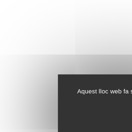
Aquest lloc web fa s