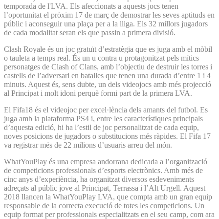
temporada de l'LVA. Els afeccionats a aquests jocs tenen
l’oportunitat el pròxim 17 de març de demostrar les seves aptituds en
públic i aconseguir una plaça per a la lliga. Els 32 millors jugadors
de cada modalitat seran els que passin a primera divisió.
Clash Royale és un joc gratuït d’estratègia que es juga amb el mòbil
o tauleta a temps real. És un u contra u protagonitzat pels mítics
personatges de Clash of Clans, amb l’objectiu de destruir les torres i
castells de l’adversari en batalles que tenen una durada d’entre 1 i 4
minuts. Aquest és, sens dubte, un dels videojocs amb més projecció
al Principat i molt idoni perquè formi part de la primera LVA.
El Fifa18 és el videojoc per excel·lència dels amants del futbol. Es
juga amb la plataforma PS4 i, entre les característiques principals
d’aquesta edició, hi ha l’estil de joc personalitzat de cada equip,
noves posicions de jugadors o substitucions més ràpides. El Fifa 17
va registrar més de 22 milions d’usuaris arreu del món.
WhatYouPlay és una empresa andorrana dedicada a l’organització
de competicions professionals d’esports electrònics. Amb més de
cinc anys d’experiència, ha organitzat diversos esdeveniments
adreçats al públic jove al Principat, Terrassa i l’Alt Urgell. Aquest
2018 llancen la WhatYouPlay LVA, que compta amb un gran equip
responsable de la correcta execució de totes les competicions. Un
equip format per professionals especialitzats en el seu camp, com ara