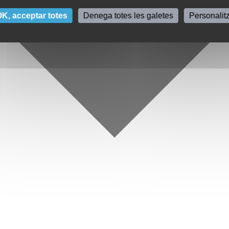
K, acceptar totes
Denega totes les galetes
Personalit