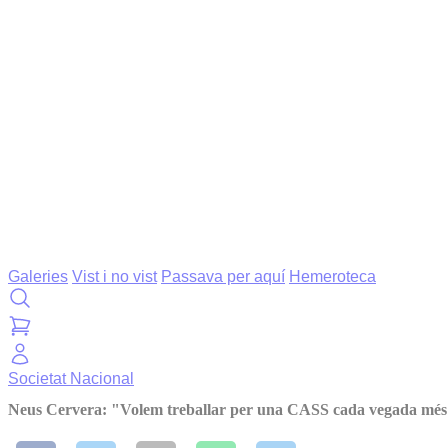
Galeries
Vist i no vist
Passava per aquí
Hemeroteca
Societat
Nacional
Neus Cervera: "Volem treballar per una CASS cada vegada més 