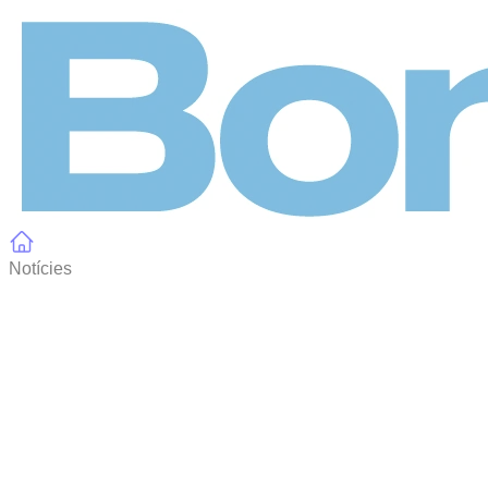
Panell de gestió de galetes
Notícies