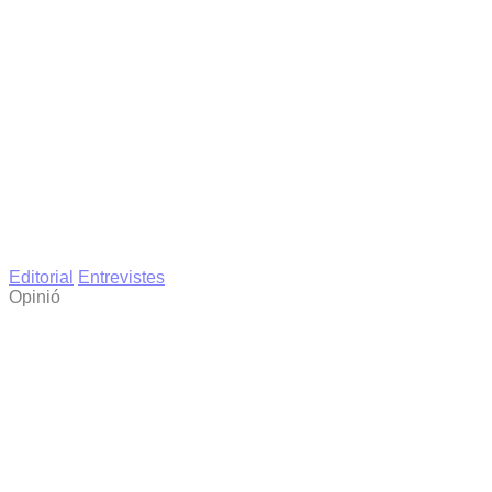
Editorial
Entrevistes
Opinió