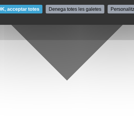
K, acceptar totes
Denega totes les galetes
Personalit