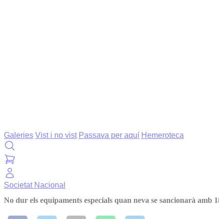
Galeries
Vist i no vist
Passava per aquí
Hemeroteca
Societat
Nacional
No dur els equipaments especials quan neva se sancionarà amb 1