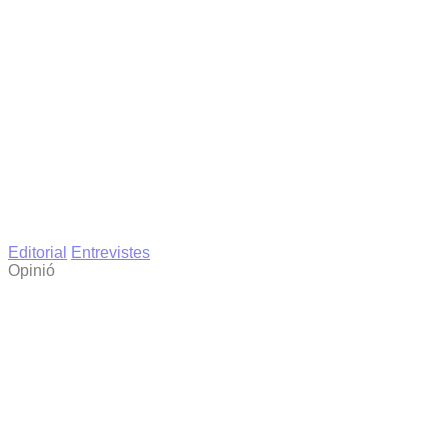
Editorial
Entrevistes
Opinió