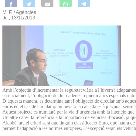
M. F. / Agències
dc., 13/11/2013
Amb l’objectiu d’incrementar la seguretat viària a l’hivern i adaptar-s
essencialment, l’obligació de dur cadenes o pneumàtics especials entr
D’aquesta manera, es determina tant l’obligació de circular amb aquest
euros en el cas de circular quan neva o la calçada està glaçada sense 
Aquest projecte es tramitarà per la via d’urgència amb la intenció que
Un altre canvi fa referència a la importació de vehicles d’ocasió, ja q
Alcobé, ara el criteri serà que tinguin classificació Euro, que haurà 
permet l’adaptació a les normes europees. L’excepció seran els vehicles 