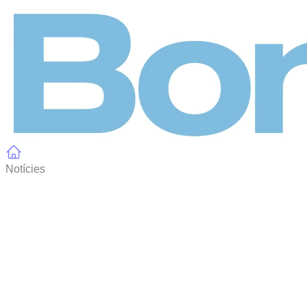
Panell de gestió de galetes
Notícies