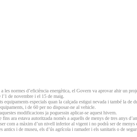
e a les normes d’eficiència energètica, el Govern va aprovar ahir un proj
e l’1 de novembre i el 15 de maig.
s equipaments especials quan la calçada estigui nevada i també la de dur
equipaments, i de 60 per no disposar-ne al vehicle.
 aquestes modificacions ja poguessin aplicar-se aquest hivern.
ue fins ara estava autoritzada només a aquells de menys de tres anys d’an
de ser com a màxim d’un nivell inferior al vigent i no podrà ser de menys
antics i de museu, els d’ús agrícola i ramader i els sanitaris o de segur