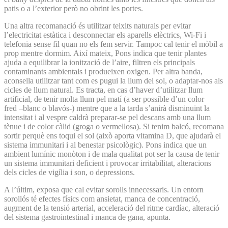
patis o a l’exterior però no obrint les portes.
Una altra recomanació és utilitzar teixits naturals per evitar
l’electricitat estàtica i desconnectar els aparells elèctrics, Wi-Fi i
telefonia sense fil quan no els fem servir. Tampoc cal tenir el mòbil a
prop mentre dormim. Així mateix, Pons indica que tenir plantes
ajuda a equilibrar la ionització de l’aire, filtren els principals
contaminants ambientals i produeixen oxigen. Per altra banda,
aconsella utilitzar tant com es pugui la llum del sol, o adaptar-nos als
cicles de llum natural. Es tracta, en cas d’haver d’utilitzar llum
artificial, de tenir molta llum pel matí (a ser possible d’un color
fred –blanc o blavós-) mentre que a la tarda s’anirà disminuint la
intensitat i al vespre caldrà preparar-se pel descans amb una llum
tènue i de color càlid (groga o vermellosa). Si tenim balcó, recomana
sortir perquè ens toqui el sol (això aporta vitamina D, que ajudarà el
sistema immunitari i al benestar psicològic). Pons indica que un
ambient lumínic monòton i de mala qualitat pot ser la causa de tenir
un sistema immunitari deficient i provocar irritabilitat, alteracions
dels cicles de vigília i son, o depressions.
A l’últim, exposa que cal evitar sorolls innecessaris. Un entorn
sorollós té efectes físics com ansietat, manca de concentració,
augment de la tensió arterial, acceleració del ritme cardíac, alteració
del sistema gastrointestinal i manca de gana, apunta.