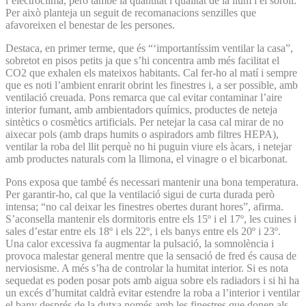
l’electroclima, però també la quantitat i qualitat de la llum i el soroll.
Per això planteja un seguit de recomanacions senzilles que
afavoreixen el benestar de les persones.
Destaca, en primer terme, que és “‘importantíssim ventilar la casa”,
sobretot en pisos petits ja que s’hi concentra amb més facilitat el
CO2 que exhalen els mateixos habitants. Cal fer-ho al matí i sempre
que es noti l’ambient enrarit obrint les finestres i, a ser possible, amb
ventilació creuada. Pons remarca que cal evitar contaminar l’aire
interior fumant, amb ambientadors químics, productes de neteja
sintètics o cosmètics artificials. Per netejar la casa cal mirar de no
aixecar pols (amb draps humits o aspiradors amb filtres HEPA),
ventilar la roba del llit perquè no hi puguin viure els àcars, i netejar
amb productes naturals com la llimona, el vinagre o el bicarbonat.
Pons exposa que també és necessari mantenir una bona temperatura.
Per garantir-ho, cal que la ventilació sigui de curta durada però
intensa; “no cal deixar les finestres obertes durant hores”, afirma.
S’aconsella mantenir els dormitoris entre els 15º i el 17º, les cuines i
sales d’estar entre els 18º i els 22º, i els banys entre els 20º i 23º.
Una calor excessiva fa augmentar la pulsació, la somnolència i
provoca malestar general mentre que la sensació de fred és causa de
nerviosisme. A més s’ha de controlar la humitat interior. Si es nota
sequedat es poden posar pots amb aigua sobre els radiadors i si hi ha
un excés d’humitat caldrà evitar estendre la roba a l’interior i ventilar
el bany després de la dutxa només amb les finestres que donen als