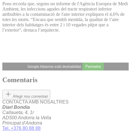
Pons recorda que, segons un informe de l'Agència Europea de Medi
Ambient, les infeccions agudes del tracte respiratori inferior
atribuïbles a la contaminació de l'aire interior expliquen el 4,6% de
totes les morts. “Encara que sembli mentida, la qualitat de l’aire
interior dels habitatges és entre 2 i 10 vegades pitjor que a
l’exterior”, destaca l’arquitecte.
Permetre
Google Adsense està deshabilitat.
Comentaris
Afegir nou comentari
CONTACTA AMB NOSALTRES
Diari Bondia
Callaueta, 4, 1r
AD500 Andorra la Vella
Principat d'Andorra
Tel. +376 80 88 88