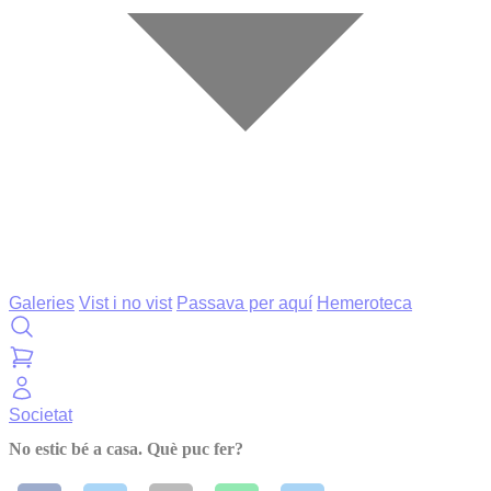
Galeries
Vist i no vist
Passava per aquí
Hemeroteca
Societat
No estic bé a casa. Què puc fer?