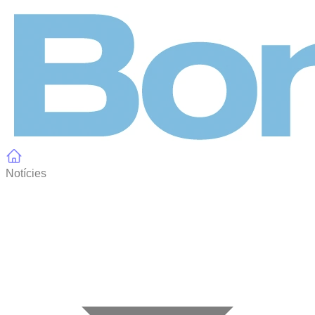
Panell de gestió de galetes
Notícies