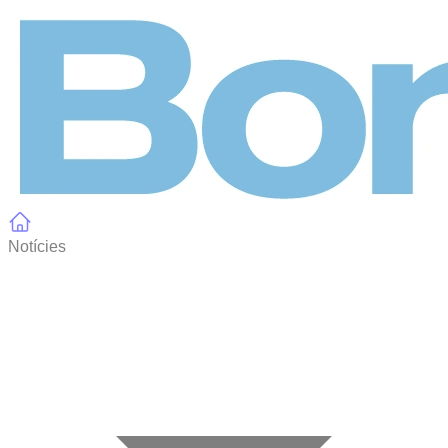
Panell de gestió de galetes
Notícies