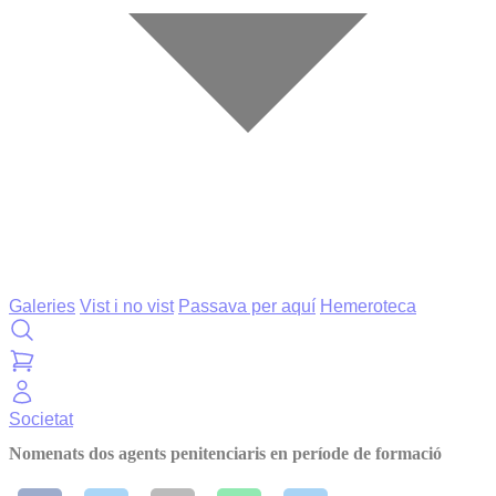
Galeries
Vist i no vist
Passava per aquí
Hemeroteca
Societat
Nomenats dos agents penitenciaris en període de formació