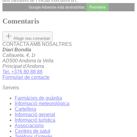
dels membres de l’escala executiva B1.
Permetre
Google Adsense està deshabilitat.
Comentaris
Afegir nou comentari
CONTACTA AMB NOSALTRES
Diari Bondia
Callaueta, 4, 1r
AD500 Andorra la Vella
Principat d'Andorra
Tel. +376 80 88 88
Formulari de contacte
Serveis
Farmàcies de guàrdia
Informació meteorològica
Cartellera
Informació general
Informació turística
Associacions
Centres de salut
Telèfons d'interès