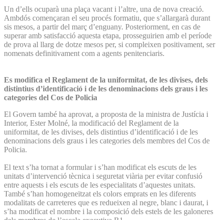
Un d’ells ocuparà una plaça vacant i l’altre, una de nova creació.
Ambdós començaran el seu procés formatiu, que s’allargarà durant
sis mesos, a partir del març d’enguany. Posteriorment, en cas de
superar amb satisfacció aquesta etapa, prosseguirien amb el període
de prova al llarg de dotze mesos per, si compleixen positivament, ser
nomenats definitivament com a agents penitenciaris.
Es modifica el Reglament de la uniformitat, de les divises, dels
distintius d’identificació i de les denominacions dels graus i les
categories del Cos de Policia
El Govern també ha aprovat, a proposta de la ministra de Justícia i
Interior, Ester Molné, la modificació del Reglament de la
uniformitat, de les divises, dels distintius d’identificació i de les
denominacions dels graus i les categories dels membres del Cos de
Policia.
El text s’ha tornat a formular i s’han modificat els escuts de les
unitats d’intervenció tècnica i seguretat viària per evitar confusió
entre aquests i els escuts de les especialitats d’aquestes unitats.
També s’han homogeneïtzat els colors emprats en les diferents
modalitats de carreteres que es redueixen al negre, blanc i daurat, i
s’ha modificat el nombre i la composició dels estels de les galoneres