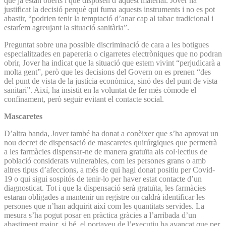
que ja estan oberts i que disposen d’aquest material. Jover ha
justificat la decisió perquè qui fuma aquests instruments i no es pot
abastir, “podrien tenir la temptació d’anar cap al tabac tradicional i
estaríem agreujant la situació sanitària”.
Preguntat sobre una possible discriminació de cara a les botigues
especialitzades en papereria o cigarretes electròniques que no podran
obrir, Jover ha indicat que la situació que estem vivint “perjudicarà a
molta gent”, però que les decisions del Govern on es prenen “des
del punt de vista de la justícia econòmica, sinó des del punt de vista
sanitari”. Així, ha insistit en la voluntat de fer més còmode el
confinament, però seguir evitant el contacte social.
Mascaretes
D’altra banda, Jover també ha donat a conèixer que s’ha aprovat un
nou decret de dispensació de mascaretes quirúrgiques que permetrà
a les farmàcies dispensar-ne de manera gratuïta als col·lectius de
població considerats vulnerables, com les persones grans o amb
altres tipus d’afeccions, a més de qui hagi donat positiu per Covid-
19 o qui sigui sospitós de tenir-lo per haver estat contacte d’un
diagnosticat. Tot i que la dispensació serà gratuïta, les farmàcies
estaran obligades a mantenir un registre on caldrà identificar les
persones que n’han adquirit així com les quantitats servides. La
mesura s’ha pogut posar en pràctica gràcies a l’arribada d’un
abastiment major, si bé, el portaveu de l’executiu ha avançat que per