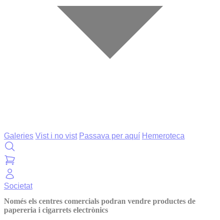
Galeries
Vist i no vist
Passava per aquí
Hemeroteca
Societat
Només els centres comercials podran vendre productes de
papereria i cigarrets electrònics