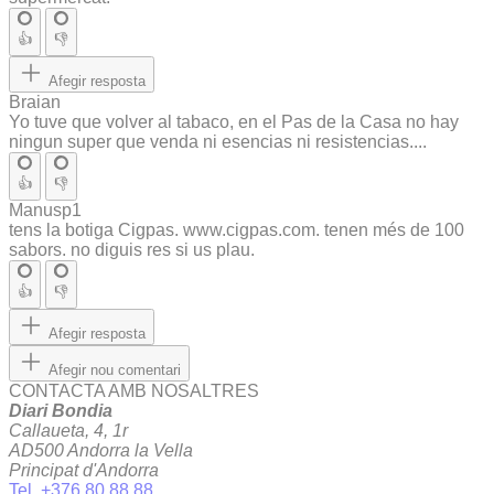
👍
👎
Afegir resposta
Braian
Yo tuve que volver al tabaco, en el Pas de la Casa no hay
ningun super que venda ni esencias ni resistencias....
👍
👎
Manusp1
tens la botiga Cigpas. www.cigpas.com. tenen més de 100
sabors. no diguis res si us plau.
👍
👎
Afegir resposta
Afegir nou comentari
CONTACTA AMB NOSALTRES
Diari Bondia
Callaueta, 4, 1r
AD500 Andorra la Vella
Principat d'Andorra
Tel. +376 80 88 88