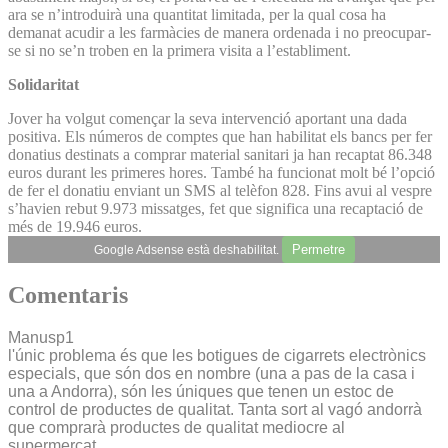
ara se n’introduirà una quantitat limitada, per la qual cosa ha
demanat acudir a les farmàcies de manera ordenada i no preocupar-
se si no se’n troben en la primera visita a l’establiment.
Solidaritat
Jover ha volgut començar la seva intervenció aportant una dada
positiva. Els números de comptes que han habilitat els bancs per fer
donatius destinats a comprar material sanitari ja han recaptat 86.348
euros durant les primeres hores. També ha funcionat molt bé l’opció
de fer el donatiu enviant un SMS al telèfon 828. Fins avui al vespre
s’havien rebut 9.973 missatges, fet que significa una recaptació de
més de 19.946 euros.
Permetre
Google Adsense està deshabilitat.
Comentaris
Manusp1
l'únic problema és que les botigues de cigarrets electrònics
especials, que són dos en nombre (una a pas de la casa i
una a Andorra), són les úniques que tenen un estoc de
control de productes de qualitat. Tanta sort al vagó andorrà
que comprarà productes de qualitat mediocre al
supermercat.