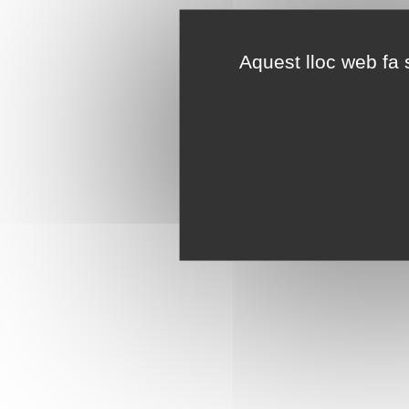
Aquest lloc web fa s