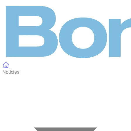
Panell de gestió de galetes
Notícies