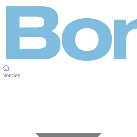
Panell de gestió de galetes
Notícies