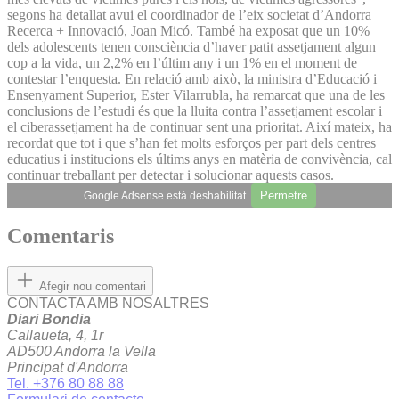
segons ha detallat avui el coordinador de l’eix societat d’Andorra
Recerca + Innovació, Joan Micó. També ha exposat que un 10%
dels adolescents tenen consciència d’haver patit assetjament algun
cop a la vida, un 2,2% en l’últim any i un 1% en el moment de
contestar l’enquesta. En relació amb això, la ministra d’Educació i
Ensenyament Superior, Ester Vilarrubla, ha remarcat que una de les
conclusions de l’estudi és que la lluita contra l’assetjament escolar i
el ciberassetjament ha de continuar sent una prioritat. Així mateix, ha
recordat que tot i que s’han fet molts esforços per part dels centres
educatius i institucions els últims anys en matèria de convivència, cal
continuar treballant per detectar i solucionar aquests casos.
Permetre
Google Adsense està deshabilitat.
Comentaris
Afegir nou comentari
CONTACTA AMB NOSALTRES
Diari Bondia
Callaueta, 4, 1r
AD500 Andorra la Vella
Principat d'Andorra
Tel. +376 80 88 88