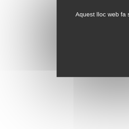
Aquest lloc web fa s