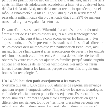
part de les pràctiques de risc en línia. De tota manera, més enllà dels
àpats familiars els adolescents accedeixen a internet a qualsevol hora
del dia i de la nit. Així, més de la meitat reconeix que s’emporta el
mòbil a l’habitació a la nit i el 17,5% diu que el fa servir també
passada la mitjanit cada dia o quasi cada dia, i un 29% de manera
ocasional alguna vegada a la setmana.
Davant d’aquesta situació, Vilarrubla ha admès que s’ha fet molt
èmfasi a fer de les escoles espais segurs a nivell tecnològic però
“potser no s’ha pensat tant a com acompanyar les famílies”. Per
aquest motiu, a més de presentar els resultats de l’estudi als directors
de les escoles dels alumnes que van participar en l’enquesta, avui
mateix també s'han exposat a les associacions de pares i a les entitats
relacionades amb els adolescents. Ara, una de les línies de treball
obertes és veure com es pot ajudar les famílies perquè també puguin
educar en el bon ús de les noves tecnologies. Per això “es faran
tallers i formacions a les famílies perquè els seus fills tinguin una
bona salut tecnològica”.
Un 14,3% haurien patit assetjament a les xarxes
S’estima que un 14,3% dels 2.000 alumnes de segona ensenyança
que han respost l’enquesta sobre l’impacte de les noves tecnologies
en l’adolescència haurien patit ciberassetjament. Es tracta d’unes
dades similars al primer i segon cicle i tampoc s’observen grans
diferències per gènere, tot i que “les noies presenten percentatges
més elevats de víctimes pures i els nois, de víctimes agressores”,