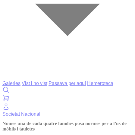
Galeries
Vist i no vist
Passava per aquí
Hemeroteca
Societat
Nacional
Només una de cada quatre famílies posa normes per a l’ús de
mòbils i tauletes