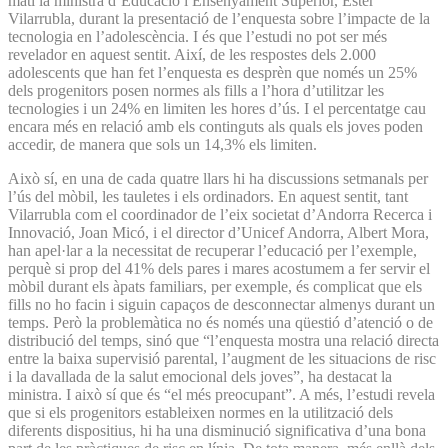
matí la ministra d’Educació i Ensenyament Superior, Ester
Vilarrubla, durant la presentació de l’enquesta sobre l’impacte de la
tecnologia en l’adolescència. I és que l’estudi no pot ser més
revelador en aquest sentit. Així, de les respostes dels 2.000
adolescents que han fet l’enquesta es desprèn que només un 25%
dels progenitors posen normes als fills a l’hora d’utilitzar les
tecnologies i un 24% en limiten les hores d’ús. I el percentatge cau
encara més en relació amb els continguts als quals els joves poden
accedir, de manera que sols un 14,3% els limiten.
Això sí, en una de cada quatre llars hi ha discussions setmanals per
l’ús del mòbil, les tauletes i els ordinadors. En aquest sentit, tant
Vilarrubla com el coordinador de l’eix societat d’Andorra Recerca i
Innovació, Joan Micó, i el director d’Unicef Andorra, Albert Mora,
han apel·lar a la necessitat de recuperar l’educació per l’exemple,
perquè si prop del 41% dels pares i mares acostumem a fer servir el
mòbil durant els àpats familiars, per exemple, és complicat que els
fills no ho facin i siguin capaços de desconnectar almenys durant un
temps. Però la problemàtica no és només una qüestió d’atenció o de
distribució del temps, sinó que “l’enquesta mostra una relació directa
entre la baixa supervisió parental, l’augment de les situacions de risc
i la davallada de la salut emocional dels joves”, ha destacat la
ministra. I això sí que és “el més preocupant”. A més, l’estudi revela
que si els progenitors estableixen normes en la utilització dels
diferents dispositius, hi ha una disminució significativa d’una bona