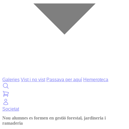
Galeries
Vist i no vist
Passava per aquí
Hemeroteca
Societat
Nou alumnes es formen en gestió forestal, jardineria i
ramaderia