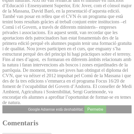
espais naturals. Així ho van remarcar tant el ministre en funcions
d’Educació i Ensenyament Superior, Eric Jover, com el cònsol major
de la Massana, David Baró, en la presentació d’aquesta edició.
També van posar en relleu que el CVN és un programa que està
tenint bons resultats gràcies al treball conjunt entre institucions –el
Comú i el Govern, a través de diferents ministeris– empreses
privades i associacions. En aquest sentit, van recordar que les
aportacions dels patrocinadors han estat fonamentals des de la
primera edició perquè els alumnes puguin tenir una formació gratuïta
i de qualitat. Nou joves participen en el curs, que enguany s’ha
estructurat perquè des del principi hi hagi pràctiques sobre el terreny.
Fins al mes d’agost, es formaran en diferents àmbits relacionats amb
la natura i faran intervencions als boscos i zones enjardinades de la
parròquia. De moment, trenta-set joves han obtingut el diploma del
CVN, que va néixer el 2012 impulsat pel Comú de la Massana i que
des de fa tres edicions s’emmarca en el programa Focus 16/20 de
foment de l’ocupabilitat del Govern d’Andorra. El conseller de Medi
Ambient, Agricultura i Sostenibilitat, Sergi Gueimonde, va
encoratjar els alumnes a aprofitar l’oportunitat de formar-se en temes
de natura.
Permetre
Google Adsense està deshabilitat.
Comentaris