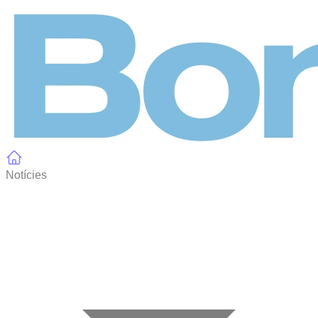
Panell de gestió de galetes
Notícies