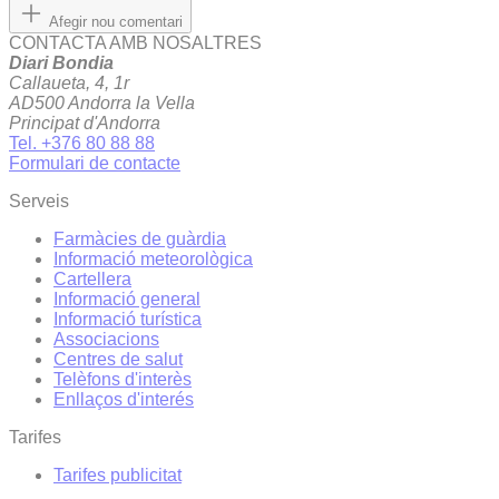
Afegir nou comentari
CONTACTA AMB NOSALTRES
Diari Bondia
Callaueta, 4, 1r
AD500 Andorra la Vella
Principat d'Andorra
Tel. +376 80 88 88
Formulari de contacte
Serveis
Farmàcies de guàrdia
Informació meteorològica
Cartellera
Informació general
Informació turística
Associacions
Centres de salut
Telèfons d'interès
Enllaços d'interés
Tarifes
Tarifes publicitat