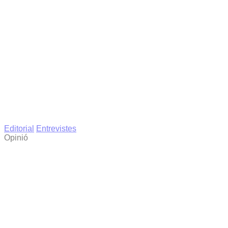
Editorial
Entrevistes
Opinió