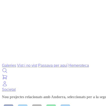
Galeries
Vist i no vist
Passava per aquí
Hemeroteca
Societat
Nou projectes relacionats amb Andorra, seleccionats per a la se