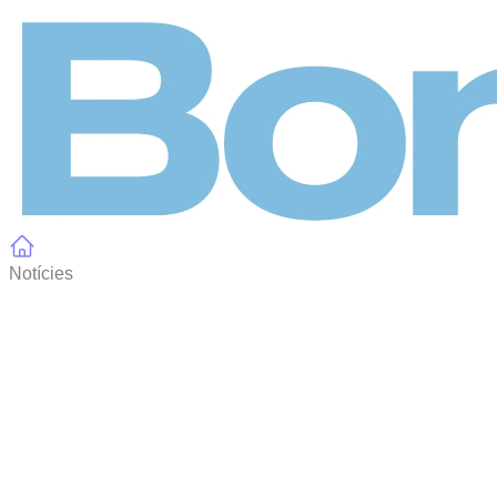
Panell de gestió de galetes
Notícies