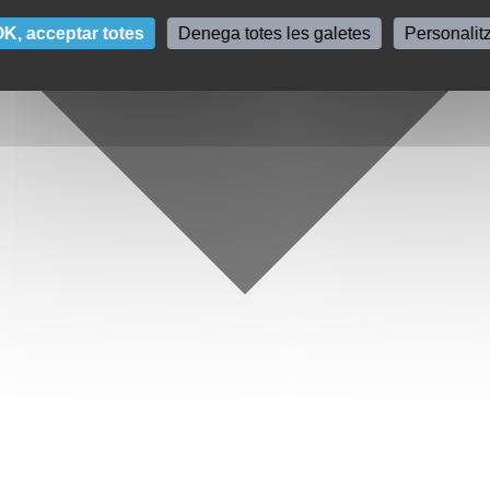
K, acceptar totes
Denega totes les galetes
Personalit