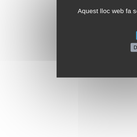
Aquest lloc web fa se
D