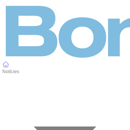
Panell de gestió de galetes
Notícies