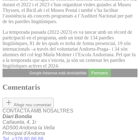
durant el 2022 i el 2023 s’han organitzat visites guiades al Museu
Thyssen, el BiciLab i el Museu Postal i també s’ha facilitat
l’assistència als concerts programats a l’Auditori Nacional per part
de les parelles lingüístiques.
La temporada passada (2022-2023) es va tancar amb un rècord de
participació en el programa, amb un total de 134 parelles
lingüístiques, 81 de les quals es troba de forma presencial, 19 són
internacionals –a través del voluntariat Andorra-Praga– i 34 són
alumnes del col·legi María Moliner i l’Escola Andorrana. Pel que fa
a la temporada que ara s’enceta, ja són un centenar les parelles
lingüístiques actives el 2024.
Permetre
Google Adsense està deshabilitat.
Comentaris
Afegir nou comentari
CONTACTA AMB NOSALTRES
Diari Bondia
Callaueta, 4, 1r
AD500 Andorra la Vella
Principat d'Andorra
Tel. +376 80 88 88