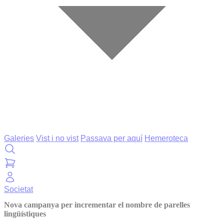
Galeries
Vist i no vist
Passava per aquí
Hemeroteca
Societat
Nova campanya per incrementar el nombre de parelles
lingüístiques