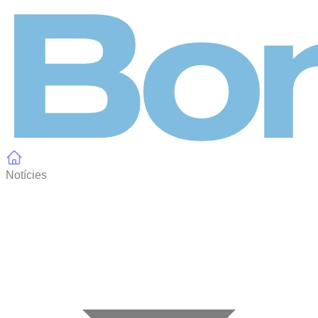
Panell de gestió de galetes
Notícies