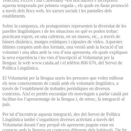
Telecom, FEDA i Illa Carlemany –els dos darrers s’incorporen
aquesta temporada per primera vegada–, els quals en faran promoció
a través dels llocs web, les xarxes socials i les pantalles dels
establiments.
Sobre la campanya, els protagonistes representen la diversitat de les
parelles lingüístiques i de les situacions en què es poden trobar:
practicant esport, en una cafeteria, en un museu, etc., a través de
bàners dinàmics, imatges estàtiques i càpsules de vídeo. Aquestes
últimes compten amb dos formats, una versió amb la locució d’un
voluntari i una altra amb la veu d’una aprenenta, els quals expliquen
la seva experiència i les vies d’inscripció al Voluntariat per la
llengua: la web www.catala.ad i el telèfon 806 670, del Servei de
Política Lingüística.
El Voluntariat per la llengua uneix les persones que volen millorar
els seus coneixements de català amb els voluntaris lingüístics, a
través de l’establiment de trobades periòdiques en diversos
contextos. Així es pretén encoratjar els nouvinguts a parlar català per
facilitar-los l’aprenentatge de la llengua i, de retruc, la integració al
país.
Per tal d’incentivar aquesta integració, des del Servei de Política
Lingüística també s’organitzen diverses activitats a través del
Voluntariat durant l’any perquè els aprenents puguin estar en
contacte amb la llengua en contextos diferents dels habituals. De fet,