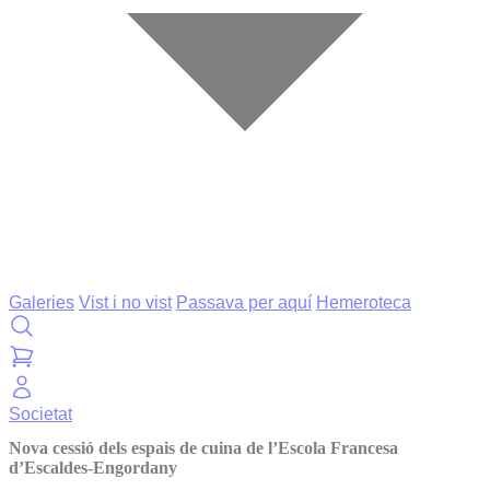
Galeries
Vist i no vist
Passava per aquí
Hemeroteca
Societat
Nova cessió dels espais de cuina de l’Escola Francesa
d’Escaldes-Engordany