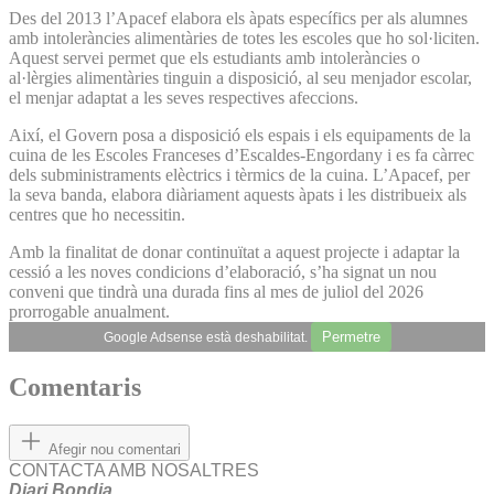
Des del 2013 l’Apacef elabora els àpats específics per als alumnes
amb intoleràncies alimentàries de totes les escoles que ho sol·liciten.
Aquest servei permet que els estudiants amb intoleràncies o
al·lèrgies alimentàries tinguin a disposició, al seu menjador escolar,
el menjar adaptat a les seves respectives afeccions.
Així, el Govern posa a disposició els espais i els equipaments de la
cuina de les Escoles Franceses d’Escaldes-Engordany i es fa càrrec
dels subministraments elèctrics i tèrmics de la cuina. L’Apacef, per
la seva banda, elabora diàriament aquests àpats i les distribueix als
centres que ho necessitin.
Amb la finalitat de donar continuïtat a aquest projecte i adaptar la
cessió a les noves condicions d’elaboració, s’ha signat un nou
conveni que tindrà una durada fins al mes de juliol del 2026
prorrogable anualment.
Permetre
Google Adsense està deshabilitat.
Comentaris
Afegir nou comentari
CONTACTA AMB NOSALTRES
Diari Bondia