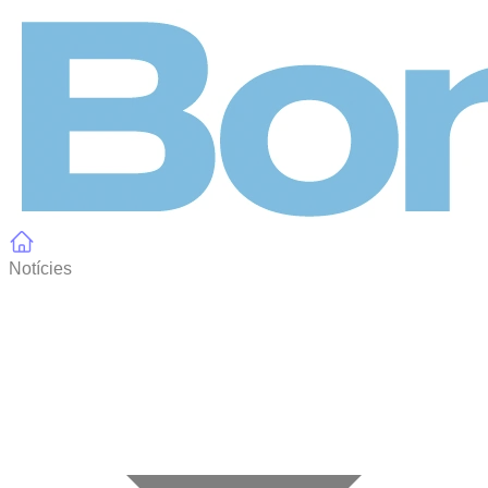
Panell de gestió de galetes
Notícies