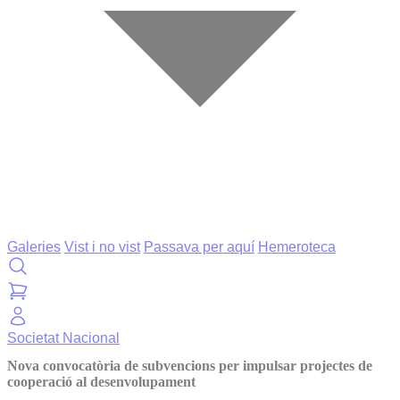
Galeries
Vist i no vist
Passava per aquí
Hemeroteca
Societat
Nacional
Nova convocatòria de subvencions per impulsar projectes de
cooperació al desenvolupament