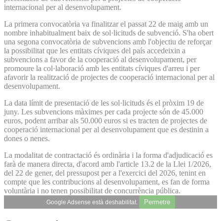
internacional per al desenvolupament.
La primera convocatòria va finalitzar el passat 22 de maig amb un
nombre inhabitualment baix de sol·licituds de subvenció. S'ha obert
una segona convocatòria de subvencions amb l'objectiu de reforçar
la possibilitat que les entitats cíviques del país accedeixin a
subvencions a favor de la cooperació al desenvolupament, per
promoure la col·laboració amb les entitats cíviques d'arreu i per
afavorir la realització de projectes de cooperació internacional per al
desenvolupament.
La data límit de presentació de les sol·licituds és el pròxim 19 de
juny. Les subvencions màximes per cada projecte són de 45.000
euros, podent arribar als 50.000 euros si es tracten de projectes de
cooperació internacional per al desenvolupament que es destinin a
dones o nenes.
La modalitat de contractació és ordinària i la forma d'adjudicació es
farà de manera directa, d'acord amb l'article 13.2 de la Llei 1/2026,
del 22 de gener, del pressupost per a l'exercici del 2026, tenint en
compte que les contribucions al desenvolupament, es fan de forma
voluntària i no tenen possibilitat de concurrència pública.
Permetre
Google Adsense està deshabilitat.