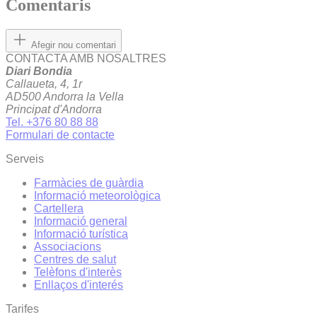
Comentaris
Afegir nou comentari
CONTACTA AMB NOSALTRES
Diari Bondia
Callaueta, 4, 1r
AD500 Andorra la Vella
Principat d'Andorra
Tel. +376 80 88 88
Formulari de contacte
Serveis
Farmàcies de guàrdia
Informació meteorològica
Cartellera
Informació general
Informació turística
Associacions
Centres de salut
Telèfons d'interès
Enllaços d'interés
Tarifes