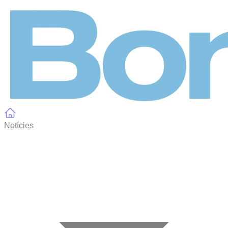
Panell de gestió de galetes
Notícies