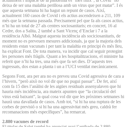
actualment l’impacte de la pandèmia és “més fluix”, la Covid “no
deixa de ser una malaltia perillosa amb un virus que pot matar”. I és
que aquesta setmana hi ha hagut un repunt de casos. Així,
actualment 160 casos de Covid i els actius ascendeixen a 211, 109
més que la setmana passada. Precisament pel que fa als casos actius,
n’hi ha un total de 27 als centres sociosanitaris; en concret, 16 al
Cedre, dos a Salita, 2 també a Sant Vicenç d’Enclar i 7 a la
residència Albó. Malgrat aquesta incidència als sociciosanitaris, de
moment no es preveuen mesures addicionals, ja que la majoria dels
residents estan vacunats i per tant la malaltia en principi és més lleu,
ha explicat Font. De tota manera, va incidir que cal seguir protegint
les persones més fràgils. Quant a les hospitalitzacions, el ministre ha
referit que n’hi ha tres, una més que fa set dies. D’aquests tres
ingressats, dos estan a planta i un a l’UCI ventilat mecànicament.
Segons Font, ara per ara no es preveu una Covid agressiva de cara a
l’hivern, “però això no vol dir que no pugui passar”. De fet, així
com fa 15 dies l’anàlisi de les aigües residuals assenyalaven que hi
hauria més incidència, ara mateix apunten que “la circulació del
virus està baixant”, la qual cosa vol dir que les pròximes setmanes hi
haurà una davallada de casos. Amb tot, “si hi ha una ruptura de les
corbes de previsió o si hi ha una agressivitat més greu, caldrà fer
recomanacions més específiques”, ha remarcat.
2.880 vacunes de record
El titular de Salut també ha anunciat avui l’arribada de 2.880