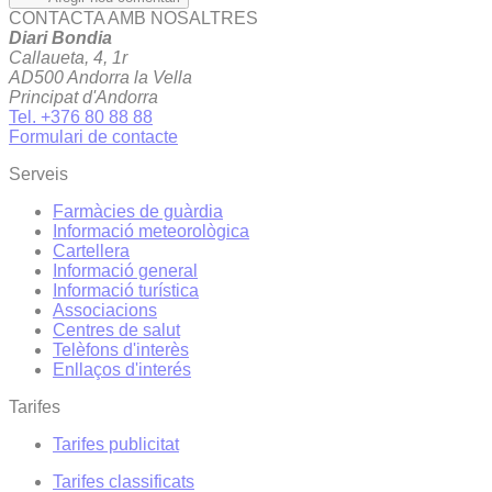
CONTACTA AMB NOSALTRES
Diari Bondia
Callaueta, 4, 1r
AD500 Andorra la Vella
Principat d'Andorra
Tel. +376 80 88 88
Formulari de contacte
Serveis
Farmàcies de guàrdia
Informació meteorològica
Cartellera
Informació general
Informació turística
Associacions
Centres de salut
Telèfons d'interès
Enllaços d'interés
Tarifes
Tarifes publicitat
Tarifes classificats