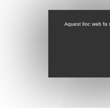
Aquest lloc web fa s