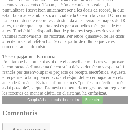
vacunes procedents d’Espanya. Són de caràcter bivalent, ha
puntualitzat, i serveixen únicament per a les dosis de record, ja que
estan fabricades amb la soca inicial de la Covid i la variant Òmicron.
La tercera dosi de record està destinada a les persones majors de 18
anys, mentre que la quarta dosi és per a aquelles més grans de 60
anys. També hi ha disponibilitat de primeres i segones dosis amb
vacunes monovalents, ha recordat. Per rebre qualsevol de les dosis
s’ha de trucar al telèfon 821 955 i a partir de dilluns que ve es
començaran a administrar.
Tercer pagador i Farmàcia
Font també ha anunciat avui que el consell de ministres va aprovar
la contractació d’una eina de consulta dels vademècums espanyol i
francès per desenvolupar el projecte de recepta electrònica. Aquesta
eina permetrà la implementació del règim del tercer pagador en els
actes de farmàcia. Es tracta d’un pas més “per fer-ho efectiu al més
aviat possible”, ja que d’aquesta manera els metges podran registrar
les receptes de manera digital en el sistema, ha emfasitzat.
Permetre
Google Adsense està deshabilitat.
Comentaris
Afegir nou comentari