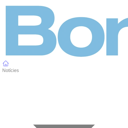
Panell de gestió de galetes
Notícies