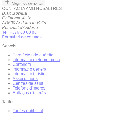
Afegir nou comentari
CONTACTA AMB NOSALTRES
Diari Bondia
Callaueta, 4, 1r
AD500 Andorra la Vella
Principat d'Andorra
Tel. +376 80 88 88
Formulari de contacte
Serveis
Farmàcies de guàrdia
Informació meteorològica
Cartellera
Informació general
Informació turística
Associacions
Centres de salut
Telèfons d'interès
Enllaços d'interés
Tarifes
Tarifes publicitat