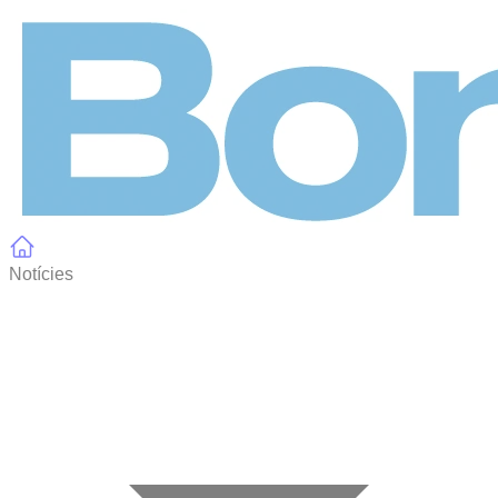
Panell de gestió de galetes
Notícies