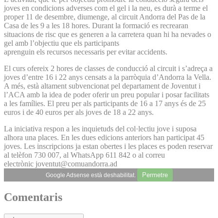
joves en condicions adverses com el gel i la neu, es durà a terme el
proper 11 de desembre, diumenge, al circuit Andorra del Pas de la
Casa de les 9 a les 18 hores. Durant la formació es recrearan
situacions de risc que es generen a la carretera quan hi ha nevades o
gel amb l’objectiu que els participants
aprenguin els recursos necessaris per evitar accidents.
El curs ofereix 2 hores de classes de conducció al circuit i s’adreça a
joves d’entre 16 i 22 anys censats a la parròquia d’Andorra la Vella.
A més, està altament subvencionat pel departament de Joventut i
l’ACA amb la idea de poder oferir un preu popular i posar facilitats
a les famílies. El preu per als participants de 16 a 17 anys és de 25
euros i de 40 euros per als joves de 18 a 22 anys.
La iniciativa respon a les inquietuds del col·lectiu jove i suposa
alhora una places. En les dues edicions anteriors han participat 45
joves. Les inscripcions ja estan obertes i les places es poden reservar
al telèfon 730 007, al WhatsApp 611 842 o al correu
electrònic joventut@comuandorra.ad
Permetre
Google Adsense està deshabilitat.
Comentaris