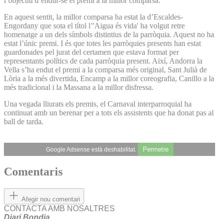
l’objectiu d’endur-se el premi a la millor comparsa.
En aquest sentit, la millor comparsa ha estat la d’Escaldes-
Engordany que sota el títol l’'Aigua és vida' ha volgut retre
homenatge a un dels símbols distintius de la parròquia. Aquest no ha
estat l’únic premi. I és que totes les parròquies presents han estat
guardonades pel jurat del certamen que estava format per
representants polítics de cada parròquia present. Així, Andorra la
Vella s’ha endut el premi a la comparsa més original, Sant Julià de
Lòria a la més divertida, Encamp a la millor coreografia, Canillo a la
més tradicional i la Massana a la millor disfressa.
Una vegada lliurats els premis, el Carnaval interparroquial ha
continuat amb un berenar per a tots els assistents que ha donat pas al
ball de tarda.
Permetre
Google Adsense està deshabilitat.
Comentaris
Afegir nou comentari
CONTACTA AMB NOSALTRES
Diari Bondia