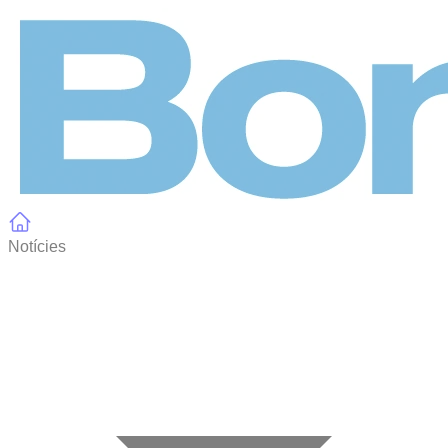
Panell de gestió de galetes
Notícies