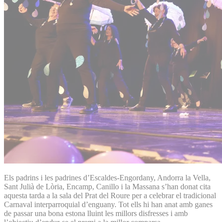
Els padrins i les padrines d’Escaldes-Engordany, Andorra la Vella,
Sant Julià de Lòria, Encamp, Canillo i la Massana s’han donat cita
aquesta tarda a la sala del Prat del Roure per a celebrar el tradicional
Carnaval interparroquial d’enguany. Tot ells hi han anat amb ganes
de passar una bona estona lluint les millors disfresses i amb