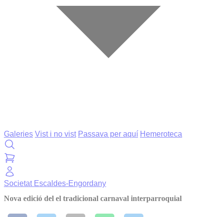
Galeries
Vist i no vist
Passava per aquí
Hemeroteca
Societat
Escaldes-Engordany
Nova edició del el tradicional carnaval interparroquial