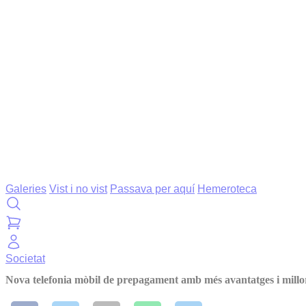
Galeries
Vist i no vist
Passava per aquí
Hemeroteca
Societat
Nova telefonia mòbil de prepagament amb més avantatges i millo