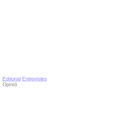
Editorial
Entrevistes
Opinió