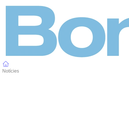
Panell de gestió de galetes
Notícies