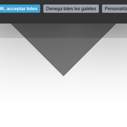
K, acceptar totes
Denega totes les galetes
Personalit